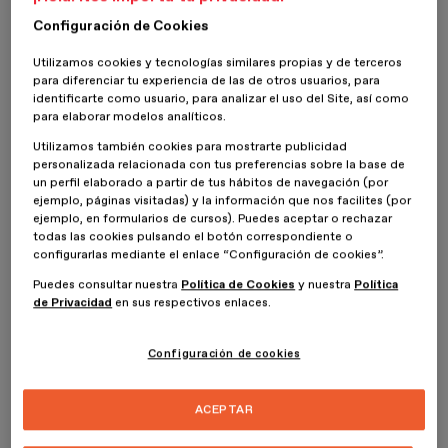
Marcas de ESDESIGN
.
Configuración de Cookies
Así, aunque el considerado como el Día de la publicidad (San
Utilizamos cookies y tecnologías similares propias y de terceros
Publicito) coincide con la
fecha en la que se conmemora el día
para diferenciar tu experiencia de las de otros usuarios, para
de San Pablo
, uno de los apóstoles, cuando realmente se festeja
identificarte como usuario, para analizar el uso del Site, así como
el patrón de los publicistas es, generalmente, unos días después.
para elaborar modelos analíticos.
¿Quieres saber qué se hace para conmemorar el Día de la
Utilizamos también cookies para mostrarte publicidad
publicidad y cuáles son sus orígenes? Te lo explicamos.
personalizada relacionada con tus preferencias sobre la base de
un perfil elaborado a partir de tus hábitos de navegación (por
ejemplo, páginas visitadas) y la información que nos facilites (por
ejemplo, en formularios de cursos). Puedes aceptar o rechazar
todas las cookies pulsando el botón correspondiente o
configurarlas mediante el enlace “Configuración de cookies”.
Puedes consultar nuestra
Política de Cookies
y nuestra
Política
de Privacidad
en sus respectivos enlaces.
Configuración de cookies
ACEPTAR