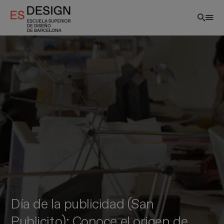
Pasar
al
contenido
principal
Día de la publicidad (San
Publicito): Conoce el origen de