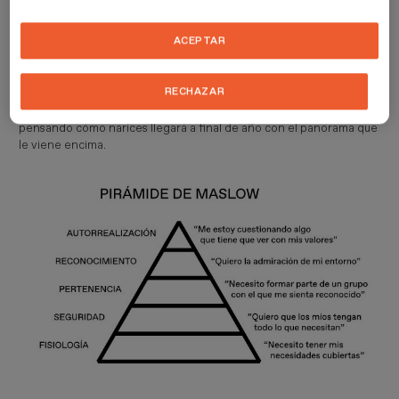
servicios que adquiere. Por eso es relevante hoy
repasar nuestra
amiga la pirámide de Maslow
, que tan rápido nos permite saber
ACEPTAR
qué necesidad trata nuestro cliente potencial de solventar y, a la
vez, contrastar esa información con nuestros propios objetivos
como marca. Porque hoy puede pasar perfectamente que una
RECHAZAR
marca apele con la comunicación de sus productos a la protección
del medio ambiente y que su público principal está todavía
pensando cómo narices llegará a final de año con el panorama que
le viene encima.