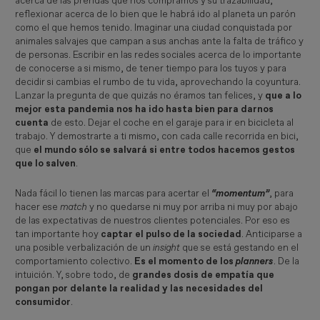
acerca de las prendas que nos compramos y su trazabilidad,
reflexionar acerca de lo bien que le habrá ido al planeta un parón
como el que hemos tenido. Imaginar una ciudad conquistada por
animales salvajes que campan a sus anchas ante la falta de tráfico y
de personas. Escribir en las redes sociales acerca de lo importante
de conocerse a si mismo, de tener tiempo para los tuyos y para
decidir si cambias el rumbo de tu vida, aprovechando la coyuntura.
Lanzar la pregunta de que quizás no éramos tan felices, y
que a lo
mejor esta pandemia nos ha ido hasta bien para darnos
cuenta
de esto. Dejar el coche en el garaje para ir en bicicleta al
trabajo. Y demostrarte a ti mismo, con cada calle recorrida en bici,
que
el mundo sólo se salvará si entre todos hacemos gestos
que lo salven
.
Nada fácil lo tienen las marcas para acertar el
“momentum”
, para
hacer ese
 match
y no quedarse ni muy por arriba ni muy por abajo
de las expectativas de nuestros clientes potenciales. Por eso es
tan importante hoy
captar el pulso de la sociedad
. Anticiparse a
una posible verbalización de un
insight
que se está gestando en el
comportamiento colectivo.
Es el momento de los
planners
. De la
intuición. Y, sobre todo, de
grandes dosis de empatía que
pongan por delante la realidad y las necesidades del
consumidor
.