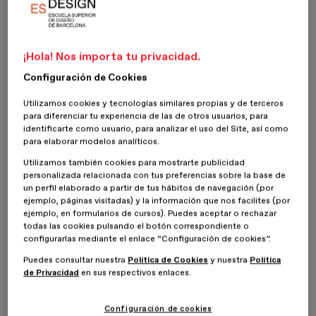
año con unos
números que permitan ver el 2021 con cierta
sensación de recuperación
.
Volver a conectar con el mercado será, sin embargo, más
¡Hola! Nos importa tu privacidad.
complicado si no se tiene en cuenta que el
consumidor también
Configuración de Cookies
está en pleno proceso de adaptación
. La realidad personal, el
cambio de perspectivas con las que nos movíamos a principios de
Utilizamos cookies y tecnologías similares propias y de terceros
año, nuestra propia capacidad económica, muchos factores que
para diferenciar tu experiencia de las de otros usuarios, para
exigen replantearnos nuestras prioridades, planes de crecimiento
identificarte como usuario, para analizar el uso del Site, así como
e inversiones.
para elaborar modelos analíticos.
¿Qué es necesario ahora? ¿Qué es lo que hay que reparar primero?
Utilizamos también cookies para mostrarte publicidad
¿Cuáles son las nuevas urgencias a solucionar? Sin duda,
los pasos
personalizada relacionada con tus preferencias sobre la base de
y los tiempos de esta nueva situación los van a marcar los
un perfil elaborado a partir de tus hábitos de navegación (por
consumidores
, y a ellos habrá que (nuevamente) adaptar no sólo
ejemplo, páginas visitadas) y la información que nos facilites (por
ejemplo, en formularios de cursos). Puedes aceptar o rechazar
nuestros
discursos de marca
, sino también nuestros
objetivos
todas las cookies pulsando el botón correspondiente o
de negocio
.
configurarlas mediante el enlace “Configuración de cookies”.
Es cierto que no a todo el mundo le ha afectado de igual manera el
Puedes consultar nuestra
Política de Cookies
y nuestra
Política
Covid-19, y que son sobre todo las clases más desfavorecidas las
de Privacidad
en sus respectivos enlaces.
que van a notar más el impacto económico de esta crisis. Pero, en
general, todo el mundo está aprovechando para revisar su escala
Configuración de cookies
de valores y su relación con los productos que compra y los