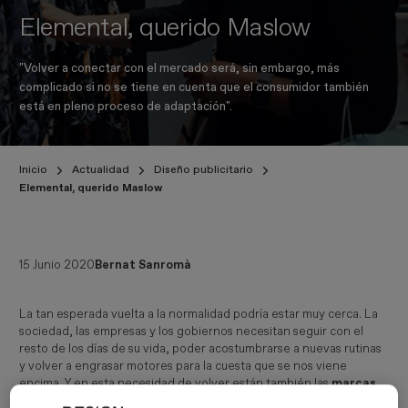
Elemental, querido Maslow
"Volver a conectar con el mercado será, sin embargo, más
complicado si no se tiene en cuenta que el consumidor también
está en pleno proceso de adaptación".
Inicio
Actualidad
Diseño publicitario
Elemental, querido Maslow
15 Junio 2020
Bernat Sanromà
La tan esperada vuelta a la normalidad podría estar muy cerca. La
sociedad, las empresas y los gobiernos necesitan seguir con el
resto de los días de su vida, poder acostumbrarse a nuevas rutinas
y volver a engrasar motores para la cuesta que se nos viene
encima. Y en esta necesidad de volver están también las
marcas
,
que
preparan sus campañas
con el objetivo de llegar a finales de