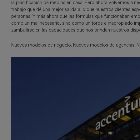
la planificación de medios en casa. Pero ahora volvemos a ne
trabajo que dé una mejor salida a lo que nuestros clientes esp
personas. Y más ahora que las fórmulas que funcionaban empie
como un mal necesario, sino como un torpe e inapropiado imp
zambullirse en las capacidades que nos brindan nuestros dispo
Nuevos modelos de negocio. Nuevos modelos de agencias. Nue