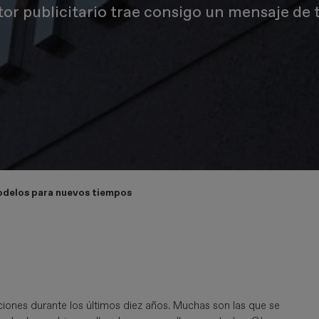
ctor publicitario trae consigo un mensaje d
delos para nuevos tiempos
iones durante los últimos diez años. Muchas son las que se