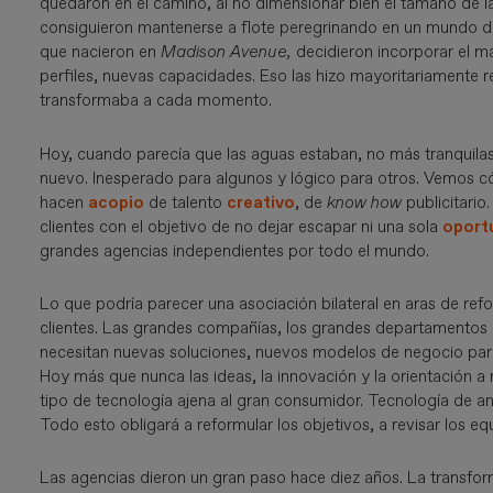
quedaron en el camino, al no dimensionar bien el tamaño de la
consiguieron mantenerse a flote peregrinando en un mundo dig
que nacieron en
Madison Avenue,
decidieron incorporar el 
perfiles, nuevas capacidades. Eso las hizo mayoritariamente 
transformaba a cada momento.
Hoy, cuando parecía que las aguas estaban, no más tranquil
nuevo. Inesperado para algunos y lógico para otros. Vemos 
hacen
acopio
de talento
creativo
, de
know how
publicitario
clientes con el objetivo de no dejar escapar ni una sola
oport
grandes agencias independientes por todo el mundo.
Lo que podría parecer una asociación bilateral en aras de ref
clientes. Las grandes compañías, los grandes departamentos
necesitan nuevas soluciones, nuevos modelos de negocio par
Hoy más que nunca las ideas, la innovación y la orientación a 
tipo de tecnología ajena al gran consumidor. Tecnología de anál
Todo esto obligará a reformular los objetivos, a revisar los
Las agencias dieron un gran paso hace diez años. La transform