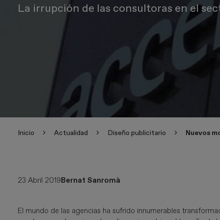
La irrupción de las consultoras en el se
Inicio
Actualidad
Diseño publicitario
Nuevos mo
23 Abril 2019
Bernat Sanromà
El mundo de las agencias ha sufrido innumerables transformac