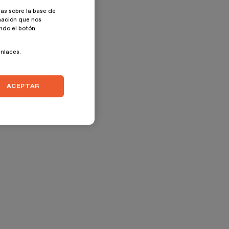
as sobre la base de
rmación que nos
ando el botón
enlaces.
ACEPTAR