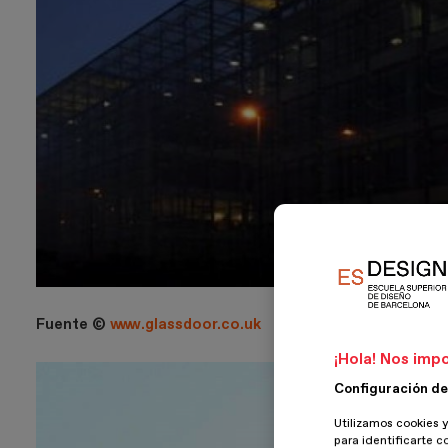
Fuente ©
www.glassdoor.co.uk
¡Hola! Nos impo
Configuración de
Utilizamos cookies y
para identificarte c