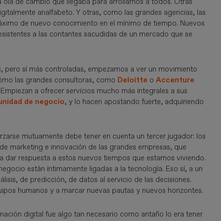
 ola de cambio que llegaba para arrollarnos a todos. Otras
italmente analfabeto. Y otras, como las grandes agencias, las
máximo de nuevo conocimiento en el mínimo de tiempo. Nuevos
resistentes a las contantes sacudidas de un mercado que se
as, pero sí más controladas, empezamos a ver un movimiento
cómo las grandes consultoras, como
Deloitte
o
Accenture
. Empiezan a ofrecer servicios mucho más integrales a sus
unidad de negocio
, y lo hacen apostando fuerte, adquiriendo
orzarse mutuamente debe tener en cuenta un tercer jugador: los
 de marketing e innovación de las grandes empresas, que
a dar respuesta a estos nuevos tiempos que estamos viviendo.
negocio están íntimamente ligadas a la tecnología. Eso sí, a un
isis, de predicción, de datos al servicio de las decisiones.
 equipos humanos y a marcar nuevas pautas y nuevos horizontes.
ación digital fue algo tan necesario como antaño lo era tener