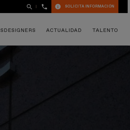
+34
SOLICITA INFORMACIÓN
93
400
50
09
ESDESIGNERS
ACTUALIDAD
TALENTO