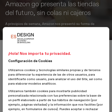
Amazon go presenta las tiendas
del futuro, sin colas ni cajeros
A principios de semana, Amazon nos presentó su forma de
entender el futuro.
Inicio
Actualidad
Diseño
Amazon go presenta las tiendas del futuro, sin colas ni cajeros
¡Hola! Nos importa tu privacidad.
Configuración de Cookies
Utilizamos cookies y tecnologías similares propias y de terceros
14 Diciembre 2016
Óscar Guayabero
para diferenciar tu experiencia de las de otros usuarios, para
identificarte como usuario, para analizar el uso del Site, así como
para elaborar modelos analíticos.
El líder del comercio digital nos presento a principios de semana su
nueva manera de entender el futuro, haciendo honor a su lema
Utilizamos también cookies para mostrarte publicidad
and you're done (traducido al español: «estás listo»), nos invita a
personalizada relacionada con tus preferencias sobre la base de
conocer el futuro, elimina barreras, las largas esperas y abre sus
un perfil elaborado a partir de tus hábitos de navegación (por
ejemplo, páginas visitadas) y la información que nos facilites (por
espacios a un entorno de tienda innovador que cambiará nuestros
ejemplo, en formularios de cursos). Puedes aceptar o rechazar
hábitos de consumo y la manera de relacionarnos dentro de estos