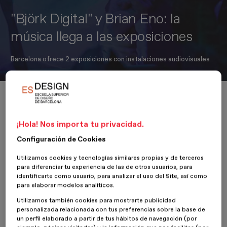
"Björk Digital" y Brian Eno: la
música llega a las exposiciones
Barcelona ofrece 2 exposiciones con instalaciones audiovisuales
Inicio
Actualidad
Diseño
"Björk Digital" y Brian Eno: la música llega a las exposiciones
¡Hola! Nos importa tu privacidad.
Configuración de Cookies
20 Junio 2017
Óscar Guayabero
Utilizamos cookies y tecnologías similares propias y de terceros
para diferenciar tu experiencia de las de otros usuarios, para
Coincidiendo con el Primavera Sound y el Sonar, Barcelona parece
identificarte como usuario, para analizar el uso del Site, así como
haber apostado por la música en su programación de exposiciones.
para elaborar modelos analíticos.
Estos días podemos ver las portadas de discos de Warhol y la mega
Utilizamos también cookies para mostrarte publicidad
expo de David Bowie y ahora llegan Björk y Brian Eno con
personalizada relacionada con tus preferencias sobre la base de
instalaciones audiovisuales.
un perfil elaborado a partir de tus hábitos de navegación (por