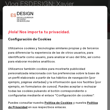
Vlog ESDESIGN: Xavier
Gonzalvez nos abre su estudio
Mireia González nos enseña algunos de los secretos de la alta
costura
¡Hola! Nos importa tu privacidad.
Configuración de Cookies
Inicio
Actualidad
Diseño de moda
Utilizamos cookies y tecnologías similares propias y de terceros
Vlog ESDESIGN: Xavier Gonzalvez nos abre su estudio
para diferenciar tu experiencia de las de otros usuarios, para
identificarte como usuario, para analizar el uso del Site, así como
para elaborar modelos analíticos.
Utilizamos también cookies para mostrarte publicidad
15 Junio 2017
Mireia González
personalizada relacionada con tus preferencias sobre la base de
un perfil elaborado a partir de tus hábitos de navegación (por
ejemplo, páginas visitadas) y la información que nos facilites (por
Nuestra experta en moda, Mireia González, visitó el estudio del
ejemplo, en formularios de cursos). Puedes aceptar o rechazar
diseñador de alta costura Xavier Gonzalvez. Según Mireia "Xavier
todas las cookies pulsando el botón correspondiente o
intenta combinar la tradición de la alta costura con los nuevos
configurarlas mediante el enlace “Configuración de cookies”.
deseos de los consumidores". En nuestra visita, pudimos ver cómo
Puedes consultar nuestra
Política de Cookies
y nuestra
Política
el diseñador cuida todos los detalles, cómo combina diferentes
de Privacidad
en sus respectivos enlaces.
tejidos entre sí para crear sensaciones, y cómo, en la alta costura,