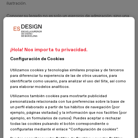
ilustración.
Conocer su legado no es solo un ejercicio de admiración, sino una
fuente de inspiración para quienes quieren dedicarse a este
campo. Si tú eres una de estas personas y tienes algo que contar a
través de dibujos, color y movimiento, no te pierdas nuestro
máster online en
Ilustración y Animación
. Aprenderás a crear
propuestas originales y funcionales con las herramientas propias
¡Hola! Nos importa tu privacidad.
de la animación y la ilustración digital.
Configuración de Cookies
1. Maurice Sendak
Utilizamos cookies y tecnologías similares propias y de terceros
para diferenciar tu experiencia de las de otros usuarios, para
Nacido en Brooklyn en 1928, Maurice Sendak es uno de los
identificarte como usuario, para analizar el uso del Site, así como
ilustradores famosos en la literatura infantil.
Los tintes
para elaborar modelos analíticos.
oscuros o psicológicos que usaba en este género son los que le
llevaron a la fama, aunque también trabajó como escenógrafo y
Utilizamos también cookies para mostrarte publicidad
diseñador teatral. Su estilo visual es inconfundible, con una mezcla
personalizada relacionada con tus preferencias sobre la base de
de
surrealismo y un trazo expresivo
que causaron revolución.
un perfil elaborado a partir de tus hábitos de navegación (por
ejemplo, páginas visitadas) y la información que nos facilites (por
ejemplo, en formularios de cursos). Puedes aceptar o rechazar
Su obra más conocida es "Where the Wild Things Are" (1963). Se
todas las cookies pulsando el botón correspondiente o
convirtió en un clásico por su narrativa visual y por la capacidad
configurarlas mediante el enlace “Configuración de cookies”.
para reflejar emociones complejas en niños y niñas. Los dibujos
que solía usar eran
criaturas grotescas
que se alejaban del