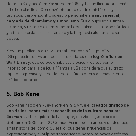
Heinrich Kley nació en Karlsruhe en 1863 y fue un ilustrador alemán
difícil de clasificar. Comenzó pintando cuadros históricos y
técnicos, pero encontró su estilo personal en la
sátira visual,
cargada de dinamismo y simbolismo
. Sus dibujos son a tinta y
acuarela, y retratan escenas fantásticas, animales antropomórficos
y críticas mordaces al militarismo y la burguesía alemana de su
época.
Kley fue publicado en revistas satíricas como “
Jugend”
y
“
Simplicissimus”. Es uno de los ilustradores que 
l
ogró influir en
Walt Disney
, que coleccionaba sus dibujos y los usó como
inspiración para la película “
Fantasía”
. Se considera que su trazo
rápido, expresivo y lleno de energía fue pionero del movimiento
gráfico moderno.
5. Bob Kane
Bob Kane nació en Nueva York en 1915 y fue el
creador gráfico de
uno de los iconos más reconocibles de la cultura popular:
Batman
. Junto al guionista Bill Finger, dio vida al justiciero de
Gotham en 1939 para DC Comics. Así marcó un antes y un después
en la historia del cómic. Su estilo, que tiene influencias del
expresionismo y el pulp norteamericano, sentó las bases estéticas