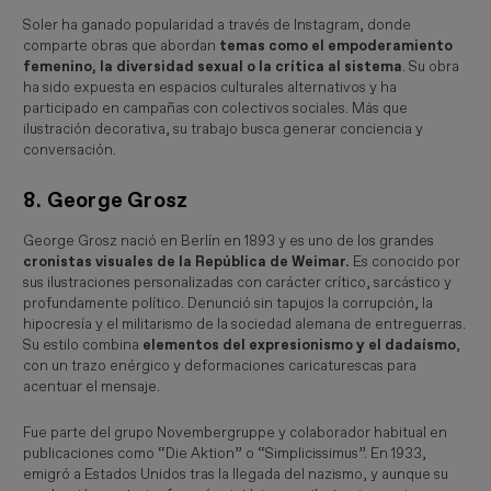
Soler ha ganado popularidad a través de Instagram, donde
comparte obras que abordan
temas como el empoderamiento
femenino, la diversidad sexual o la crítica al sistema
. Su obra
ha sido expuesta en espacios culturales alternativos y ha
participado en campañas con colectivos sociales. Más que
ilustración decorativa, su trabajo busca generar conciencia y
conversación.
8. George Grosz
George Grosz nació en Berlín en 1893 y es uno de los grandes
cronistas visuales de la República de Weimar.
Es conocido por
sus ilustraciones personalizadas con carácter crítico, sarcástico y
profundamente político. Denunció sin tapujos la corrupción, la
hipocresía y el militarismo de la sociedad alemana de entreguerras.
Su estilo combina
elementos del expresionismo y el dadaísmo
,
con un trazo enérgico y deformaciones caricaturescas para
acentuar el mensaje.
Fue parte del grupo
Novembergruppe
y colaborador habitual en
publicaciones como “
Die Aktion”
o “
Simplicissimus”
. En 1933,
emigró a Estados Unidos tras la llegada del nazismo, y aunque su