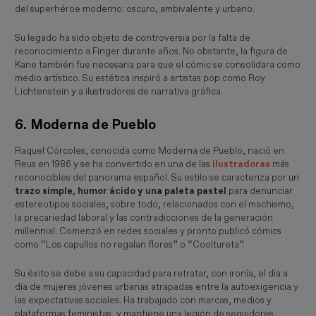
del superhéroe moderno: oscuro, ambivalente y urbano.
Su legado ha sido objeto de controversia por la falta de
reconocimiento a Finger durante años. No obstante, la figura de
Kane también fue necesaria para que el cómic se consolidara como
medio artístico. Su estética inspiró a artistas pop como Roy
Lichtenstein y a ilustradores de narrativa gráfica.
6. Moderna de Pueblo
Raquel Córcoles, conocida como Moderna de Pueblo, nació en
Reus en 1986 y se ha convertido en una de las
ilustradoras
más
reconocibles del panorama español. Su estilo se caracteriza por un
trazo simple, humor ácido y una paleta pastel
para denunciar
estereotipos sociales, sobre todo, relacionados con el machismo,
la precariedad laboral y las contradicciones de la generación
millennial. Comenzó en redes sociales y pronto publicó cómics
como “
Los capullos no regalan flores”
o “
Cooltureta”
.
Su éxito se debe a su capacidad para retratar, con ironía, el día a
día de mujeres jóvenes urbanas atrapadas entre la autoexigencia y
las expectativas sociales. Ha trabajado con marcas, medios y
plataformas feministas, y mantiene una legión de seguidores