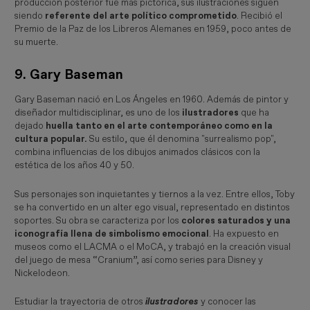
producción posterior fue más pictórica, sus ilustraciones siguen
siendo
referente del arte político comprometido
. Recibió el
Premio de la Paz de los Libreros Alemanes en 1959, poco antes de
su muerte.
9. Gary Baseman
Gary Baseman nació en Los Ángeles en 1960. Además de pintor y
diseñador multidisciplinar, es uno de los
ilustradores
que ha
dejado
huella tanto en el arte contemporáneo como en la
cultura popular.
Su estilo, que él denomina "surrealismo pop",
combina influencias de los dibujos animados clásicos con la
estética de los años 40 y 50.
Sus personajes son inquietantes y tiernos a la vez. Entre ellos, Toby
se ha convertido en un alter ego visual, representado en distintos
soportes. Su obra se caracteriza por los
colores saturados y una
iconografía llena de simbolismo emocional
. Ha expuesto en
museos como el LACMA o el MoCA, y trabajó en la creación visual
del juego de mesa “
Cranium”, así como
series para Disney y
Nickelodeon.
Estudiar la trayectoria de otros
ilustradores 
y conocer las