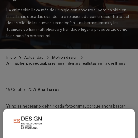
La animación lleva más de un siglo con nosotros, pero ha sido en
las últimas décadas cuando ha evolucionado con creces, fruto del
desarrollo de las nuevas tecnologías. Las herramientas y las
técnicas se han multiplicado y han dado lugar a propuestas como
la animación procedural.
Inicio
Actualidad
Motion design
Animación procedural: crea movimientos realistas con algoritmos
15 Octubre 2025
Ana Torres
Ya no es necesario definir cada fotograma, porque ahora bastan
los algoritmos para crear movimientos complejos. Hoy veremos en
qué consiste, sus aplicaciones actuales y cómo se crean estas
animaciones.