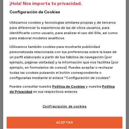
¿Qué es la animación procedural?
¡Hola! Nos importa tu privacidad.
Configuración de Cookies
La animación procedural es una técnica que se utiliza para
crear
movimientos con algoritmos y reglas
. Se diferencia de la
Utilizamos cookies y tecnologías similares propias y de terceros
tradicional en que cada pose o transición no está dibujada o
para diferenciar tu experiencia de las de otros usuarios, para
identificarte como usuario, para analizar el uso del Site, así como
definida manualmente, sino que, por el contrario, se emplean
para elaborar modelos analíticos.
cálculos matemáticos y reglas predefinidas para crearla. Estos son
los que pueden controlar la forma en que un objeto o un personaje
Utilizamos también cookies para mostrarte publicidad
se mueven en tiempo real.
personalizada relacionada con tus preferencias sobre la base de
un perfil elaborado a partir de tus hábitos de navegación (por
Su ventaja es notable en lo que respecta al tiempo invertido. Ya no
ejemplo, páginas visitadas) y la información que nos facilites (por
hay que trabajar sobre los fotogramas uno a uno, sino que se crea
ejemplo, en formularios de cursos). Puedes aceptar o rechazar
un sistema de comportamientos y condiciones que producirán
todas las cookies pulsando el botón correspondiente o
configurarlas mediante el enlace “Configuración de cookies”.
unos movimientos determinados de manera automática. Por
ejemplo, objetos que caen, una tela que se mueve por el viento o
Puedes consultar nuestra
Política de Cookies
y nuestra
Política
el balanceo de un personaje cuando camina.
de Privacidad
en sus respectivos enlaces.
Esta técnica está ligada a conceptos como la simulación física, en
Configuración de cookies
la que no es necesario animar cada aspecto individual, o a la
animación algorítmica, en la que las
herramientas artísticas
que
se usan son las
matemáticas
y la
lógica computacional
.
ACEPTAR