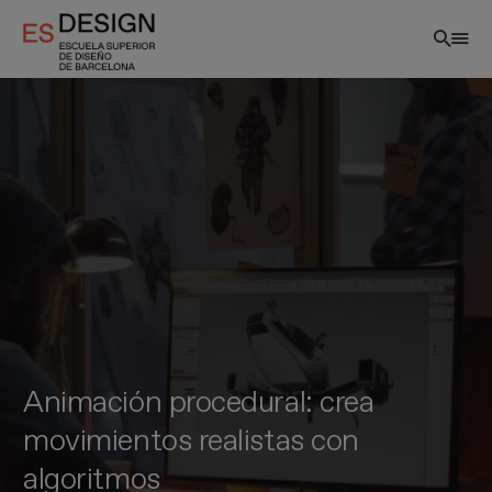
Pasar
al
contenido
principal
Animación procedural: crea
movimientos realistas con
algoritmos