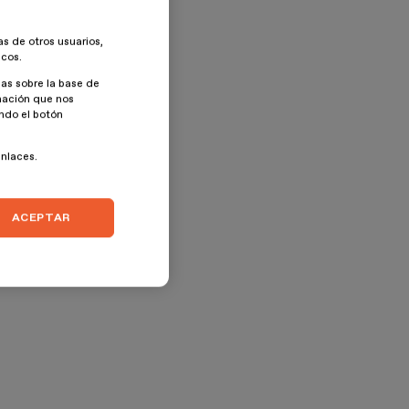
as de otros usuarios,
icos.
as sobre la base de
rmación que nos
ando el botón
enlaces.
ACEPTAR