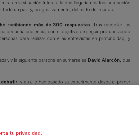
mira en la situación futura a la que llegaríamos tras una acción
e todo un país y, progresivamente, del resto del mundo.
abó recibiendo más de 300 respuesta
s. Tras recopilar los
una pequeña audiencia, con el objetivo de seguir profundizando
ersonas para realizar con ellas entrevistas en profundidad, y
ar, y la siguiente persona en sumarse es
David Alarcón
, que
 debatir
, y en ello han basado su experimento desde el primer
te de la investigación, pues no la basan en una exposición
as. La audiencia pregunta, ellas responden.
contexto, en el que el mundo está cambiando tanto, ¿en qué
rnir? Francesca nos explica que su labor como analistas de
l presente
.
rta tu privacidad.