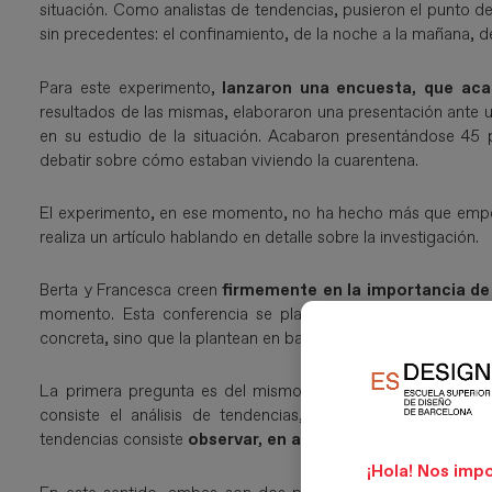
situación. Como analistas de tendencias, pusieron el punto de 
sin precedentes: el confinamiento, de la noche a la mañana, d
Para este experimento,
lanzaron una encuesta, que ac
resultados de las mismas, elaboraron una presentación ante 
en su estudio de la situación. Acabaron presentándose 45 p
debatir sobre cómo estaban viviendo la cuarentena.
El experimento, en ese momento, no ha hecho más que empez
realiza un artículo hablando en detalle sobre la investigación.
Berta y Francesca creen
firmemente en la importancia de
momento. Esta conferencia se plantea como la tercera par
concreta, sino que la plantean en base a preguntar y respuest
La primera pregunta es del mismo David Alarcón: en este 
consiste el análisis de tendencias, y qué pretende disce
tendencias consiste
observar, en analizar y radiografiar e
¡Hola! Nos impo