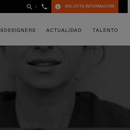
+34
SOLICITA INFORMACIÓN
93
400
50
09
ESDESIGNERS
ACTUALIDAD
TALENTO