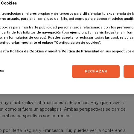
listas: Francesca es una observadora del micro al macro, que
 Cookies
 Berta se centra más en estudiar directamente al consumidor, en
 tecnologías similares propias y de terceros para diferenciar tu experiencia de l
omo usuario, para analizar el uso del Site, así como para elaborar modelos analít
ino que es el ahora
. La Nueva Normalidad es estar en casa,
cookies para mostrarte publicidad personalizada relacionada con tus preferenci
a partir de tus hábitos de navegación (por ejemplo, páginas visitadas) y la info
z, nos encontramos en medio de una crisis en la que se produce
lo, en formularios de cursos). Puedes aceptar o rechazar todas las cookies puls
l para a ser online. Las celebraciones se realizan mediante
onfigurarlas mediante el enlace “Configuración de cookies”.
 reuniones online se priorizan sobre las presenciales. La Nueva
uestra
Política de Cookies
y nuestra
Política de Privacidad
en sus respectivos 
ez, hemos vivido un parón mundial que no se había producido
ies
RECHAZAR
cia es qué metodología siguieron. Se basaron principalmente en
evistas personales. Con esto descubrieron que la percepción de
el estado emocional de las personas.
y difícil realizar afirmaciones categóricas. Hay quien vive la
en como si fuera un apocalipsis. Ambas perspectivas se dan de
e ambas perspectivas son correctas.
do por Berta Segura y Francesca Tur, puedes ver la conferencia