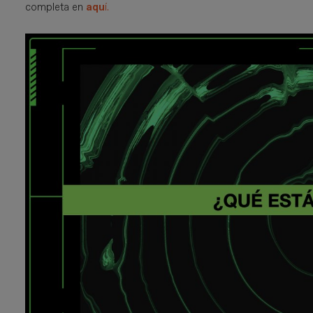
completa en
aqu
í.