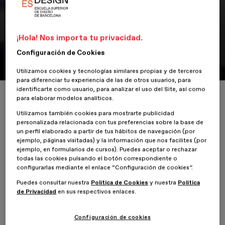
Noticias
Alumno Erik de Giles
¡Hola! Nos importa tu privacidad.
Configuración de Cookies
Máster en Diseño de Espacios y Experiencias Culturales
Utilizamos cookies y tecnologías similares propias y de terceros
para diferenciar tu experiencia de las de otros usuarios, para
identificarte como usuario, para analizar el uso del Site, así como
Inicio
ESDESIGNERS
Alumno Erik de Giles
para elaborar modelos analíticos.
Utilizamos también cookies para mostrarte publicidad
personalizada relacionada con tus preferencias sobre la base de
un perfil elaborado a partir de tus hábitos de navegación (por
ejemplo, páginas visitadas) y la información que nos facilites (por
28 Mayo 2020
ejemplo, en formularios de cursos). Puedes aceptar o rechazar
todas las cookies pulsando el botón correspondiente o
Espacios
configurarlas mediante el enlace “Configuración de cookies”.
Puedes consultar nuestra
Política de Cookies
y nuestra
Política
Durante el
FES ESDESIGN
entrevistamos a
Erik de Giles
, alumno
de Privacidad
en sus respectivos enlaces.
del
Máster en Diseño de Espacios y Experiencias Culturales
.
Configuración de cookies
Erik nos comenta su deseo por estudiar nuestro Máster para