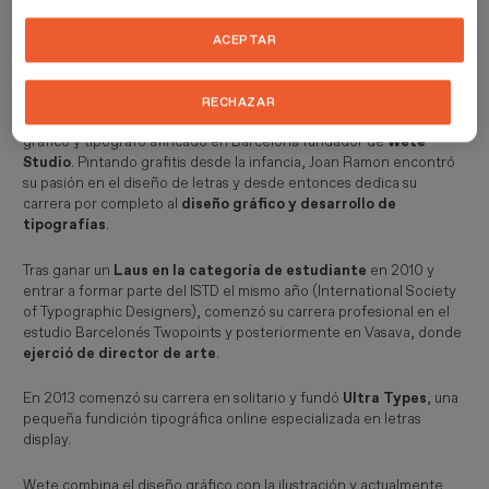
trabajar con letras, desde el diseño de palabras a la creación de
alfabetos.
ACEPTAR
Sobre Joan Ramon Pastor (Wete)
RECHAZAR
Joan Ramon Pastor, también conocido como
Wete
, es diseñador
gráfico y tipógrafo afincado en Barcelona fundador de
Wete
Studio
. Pintando grafitis desde la infancia, Joan Ramon encontró
su pasión en el diseño de letras y desde entonces dedica su
carrera por completo al
diseño gráfico y desarrollo de
tipografías
.
Tras ganar un
Laus en la categoría de estudiante
en 2010 y
entrar a formar parte del ISTD el mismo año (International Society
of Typographic Designers), comenzó su carrera profesional en el
estudio Barcelonés Twopoints y posteriormente en Vasava, donde
ejerció de director de arte
.
En 2013 comenzó su carrera en solitario y fundó
Ultra Types
, una
pequeña fundición tipográfica online especializada en letras
display.
Wete combina el diseño gráfico con la ilustración y actualmente