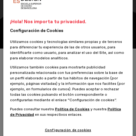
Conferencia
Joan Ramon Pastor (Wete)
¡Hola! Nos importa tu privacidad.
Configuración de Cookies
Tipografía expresiva
Utilizamos cookies y tecnologías similares propias y de terceros
para diferenciar tu experiencia de las de otros usuarios, para
identificarte como usuario, para analizar el uso del Site, así como
Inicio
ESDESIGNERS
Joan Ramon Pastor (Wete)
para elaborar modelos analíticos.
Utilizamos también cookies para mostrarte publicidad
personalizada relacionada con tus preferencias sobre la base de
un perfil elaborado a partir de tus hábitos de navegación (por
ejemplo, páginas visitadas) y la información que nos facilites (por
14 Febrero 2022
ejemplo, en formularios de cursos). Puedes aceptar o rechazar
todas las cookies pulsando el botón correspondiente o
Comunicación
configurarlas mediante el enlace “Configuración de cookies”.
Puedes consultar nuestra
Política de Cookies
y nuestra
Política
de Privacidad
en sus respectivos enlaces.
Joan Ramon Pastor
, fundador de
Wete Studio
, la
tipografía
Ultra Types
y docente del
Máster en Diseño y
Dirección de Arte
de
ESDESIGN
, nos habla sobre el potencial de
Configuración de cookies
usar la tipografía de forma expresiva y del proceso que lleva