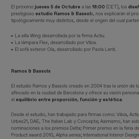
El próximo
jueves
5 de Octubre
a las
18:00
(CET), los
dise
prestigioso
estudio Ramos & Bassol
s, nos explicarán el p
tipológicamente muy distintos, desde el origen del cual parten,
La silla Wing desarrollada por la firma Actiu.
La lámpara Flex, desarrollado por Vibia.
El sofá exterior Ola, desarrollado por Paola Lenti.
Ramos & Bassols
El estudio Ramos y Bassols creado en 2004 tras la unión de lo
afincado en la ciudad de Barcelona y ofrece su visión perso
el
equilibrio entre proporción, función y estética
.
Desde el estudio, han trabajado para firmas como: Vibia, Actiu,
Urbes21, DAE, The Italian Lab y Concepta; Asimismo, han sid
nominaciones a los premios Delta; Primer premio en la feria 
Product award 2010, Alpha series; International Interior Desi