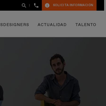
+34
SOLICITA INFORMACIÓN
93
400
50
09
ESDESIGNERS
ACTUALIDAD
TALENTO