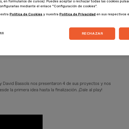
lo, en formularios de cursos). Puedes aceptar o rechazar todas las cookies puls
onfigurarlas mediante el enlace “Configuración de cookies”.
uestra
Política de Cookies
y nuestra
Política de Privacidad
en sus respectivos 
ies
RECHAZAR
s y David Bassols nos presentaron 4 de sus proyectos y nos
e la primera idea hasta la finalización. ¡Dale al play!