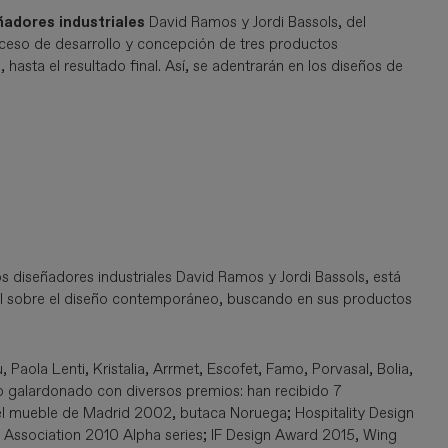
ñadores industriales
David Ramos y Jordi Bassols, del
roceso de desarrollo y concepción de tres productos
 hasta el resultado final. Así, se adentrarán en los diseños de
s diseñadores industriales David Ramos y Jordi Bassols, está
nal sobre el diseño contemporáneo, buscando en sus productos
 Paola Lenti, Kristalia, Arrmet, Escofet, Famo, Porvasal, Bolia,
o galardonado con diversos premios: han recibido 7
del mueble de Madrid 2002, butaca Noruega; Hospitality Design
gn Association 2010 Alpha series; IF Design Award 2015, Wing