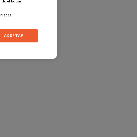
ando el botón
enlaces.
ACEPTAR