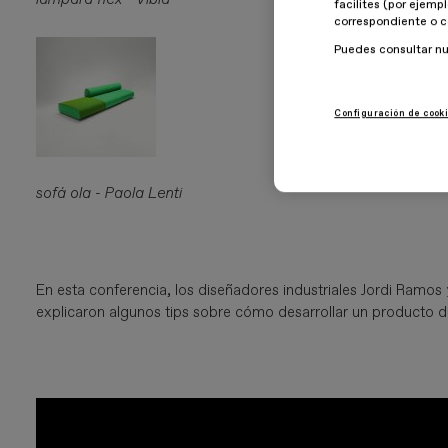
facilites (por ejemp
correspondiente o c
Puedes consultar n
Configuración de cook
sofá ola - Paola Lenti
En esta conferencia, los diseñadores industriales Jordi Ramo
explicaron algunos tips sobre cómo desarrollar un producto desd