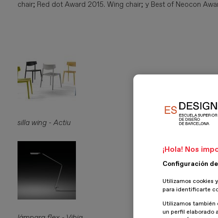
chair; Red dot Award 2015. Wing chair; y Best of Neocon Awa
silla wing - Actiu
¡Hola! Nos impo
Configuración de
Utilizamos cookies y
para identificarte c
Utilizamos también 
un perfil elaborado 
lámpara flex - Vibia