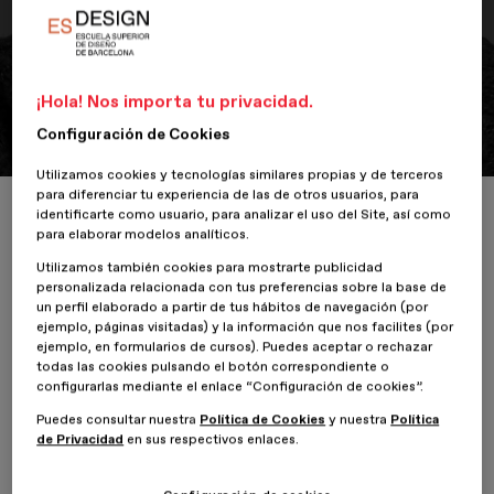
Conferencia
Sergio Ortiz
¡Hola! Nos importa tu privacidad.
Di sí a los proyectos “autoprofesionales"
Configuración de Cookies
Utilizamos cookies y tecnologías similares propias y de terceros
para diferenciar tu experiencia de las de otros usuarios, para
Inicio
ESDESIGNERS
Sergio Ortiz
identificarte como usuario, para analizar el uso del Site, así como
para elaborar modelos analíticos.
Utilizamos también cookies para mostrarte publicidad
personalizada relacionada con tus preferencias sobre la base de
un perfil elaborado a partir de tus hábitos de navegación (por
23 Mayo 2022
ejemplo, páginas visitadas) y la información que nos facilites (por
ejemplo, en formularios de cursos). Puedes aceptar o rechazar
Gráfico y Editorial
todas las cookies pulsando el botón correspondiente o
configurarlas mediante el enlace “Configuración de cookies”.
Puedes consultar nuestra
Política de Cookies
y nuestra
Política
de Privacidad
en sus respectivos enlaces.
El pasado
jueves 9 de junio a las 19h (CEST)
en el canal de
Youtube
de ESDESIGN,
Sergio Ortiz
nos trajo su conferencia
Di sí