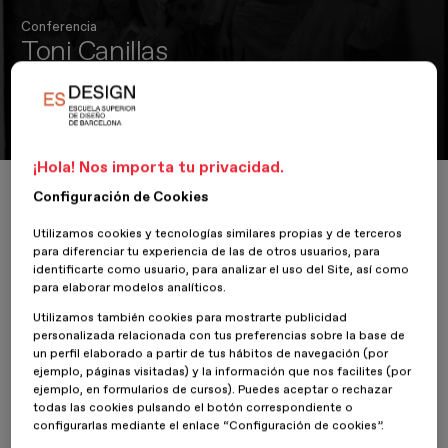
Conferencia
Toni Canillas
Experiencias ESDESIGNERS, Máster en Dirección y Creación de
Marcas de Moda
¡Hola! Nos importa tu privacidad.
Inicio
ESDESIGNERS
Toni Canillas
Configuración de Cookies
Utilizamos cookies y tecnologías similares propias y de terceros
para diferenciar tu experiencia de las de otros usuarios, para
identificarte como usuario, para analizar el uso del Site, así como
para elaborar modelos analíticos.
15 Marzo 2022
Utilizamos también cookies para mostrarte publicidad
Moda
personalizada relacionada con tus preferencias sobre la base de
un perfil elaborado a partir de tus hábitos de navegación (por
ejemplo, páginas visitadas) y la información que nos facilites (por
El pasado
lunes 21 de marzo
en el canal de
Instagram
de
ejemplo, en formularios de cursos). Puedes aceptar o rechazar
ESDESIGN
, hablamos con Toni Canillas, exalumno del
Máster en
todas las cookies pulsando el botón correspondiente o
Dirección y Creación de Marcas de Moda
.
configurarlas mediante el enlace “Configuración de cookies”.