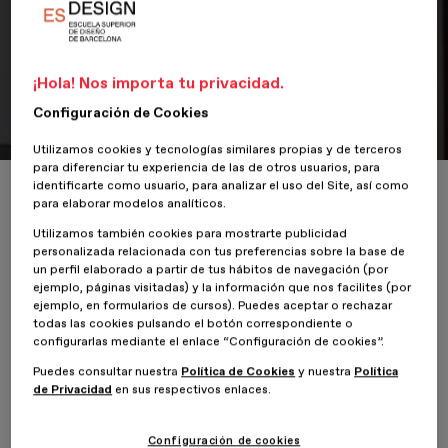
Así fue LOOM
¡Hola! Nos importa tu privacidad.
4 de Mayo de 2019
Configuración de Cookies
Utilizamos cookies y tecnologías similares propias y de terceros
para diferenciar tu experiencia de las de otros usuarios, para
identificarte como usuario, para analizar el uso del Site, así como
Inicio
ESDESIGNERS
Así fue LOOM
para elaborar modelos analíticos.
Utilizamos también cookies para mostrarte publicidad
personalizada relacionada con tus preferencias sobre la base de
un perfil elaborado a partir de tus hábitos de navegación (por
ejemplo, páginas visitadas) y la información que nos facilites (por
ejemplo, en formularios de cursos). Puedes aceptar o rechazar
todas las cookies pulsando el botón correspondiente o
configurarlas mediante el enlace “Configuración de cookies”.
El pasado sábado 4 de mayo acompañamos en su
2º edición
Puedes consultar nuestra
Política de Cookies
y nuestra
Política
a LOOM festival
que se llevó a cabo mediante un recorrido
de Privacidad
en sus respectivos enlaces.
interactivo que combino instalaciones audiovisuales, performance
y música en los diferentes espacios creados por artistas en la
Configuración de cookies
fábrica creativa Utopia126.