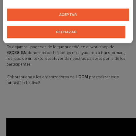
Loom Festival 2019 se inspiró esta vez en la sinestesia, fenómeno
ACEPTAR
consistente en percibir sentidos de manera hibridada. Además
presentó el Loom by Day, una iniciativa gratuita en el Poblenou
Open Day en el que la musica, las charlas y workshops no podian
RECHAZAR
faltar.
Os dejamos imagenes de lo que sucedió en el workshop de
ESDESIGN
donde los participantes nos ayudaron a transformar la
realidad de un texto, sustituyendo nuestras palabras por la de los
participantes.
¡Enhorabuena a los organizadores de
LOOM
por realizar este
fantástico festival!