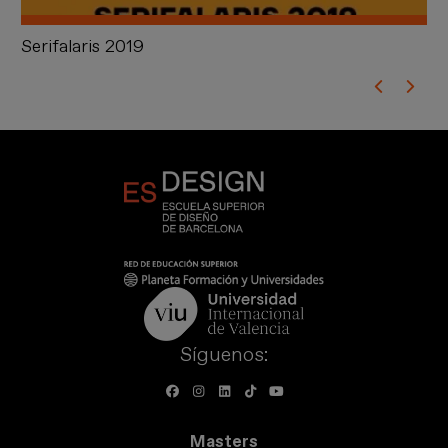
Serifalaris 2019
Fe
Síguenos:
Masters