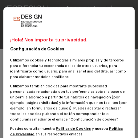
ESDESIGN, ¡protagonista del
Blanc Festival 2019!
3 de Octubre de 2019
¡Hola! Nos importa tu privacidad.
Configuración de Cookies
Inicio
ESDESIGNERS
ESDESIGN, ¡protagonista del Blanc Festival 2
Utilizamos cookies y tecnologías similares propias y de terceros
para diferenciar tu experiencia de las de otros usuarios, para
identificarte como usuario, para analizar el uso del Site, así como
para elaborar modelos analíticos.
Utilizamos también cookies para mostrarte publicidad
personalizada relacionada con tus preferencias sobre la base de
un perfil elaborado a partir de tus hábitos de navegación (por
ejemplo, páginas visitadas) y la información que nos facilites (por
ejemplo, en formularios de cursos). Puedes aceptar o rechazar
¡Los amantes del diseño estamos de suerte! Los días 3, 4 y 5 de
todas las cookies pulsando el botón correspondiente o
octubre en el Museu del Disseny de Barcelona, se celebrará el
configurarlas mediante el enlace “Configuración de cookies”.
Blanc Festival
, uno de los eventos del ámbito del diseño más
Puedes consultar nuestra
Política de Cookies
y nuestra
Política
prestigioso del panorama nacional, y nosotros, una vez más,
de Privacidad
en sus respectivos enlaces.
estaremos presentes patrocinando este evento. Disfrutaremos de