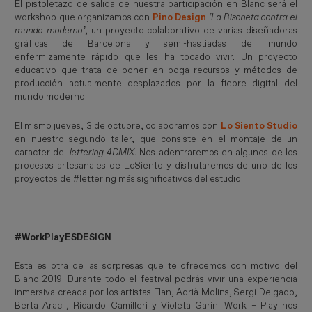
El pistoletazo de salida de nuestra participación en Blanc será el
workshop que organizamos con
Pino Design
‘La Risoneta contra el 
mundo moderno’
, un proyecto colaborativo de varias diseñadoras
gráficas de Barcelona y semi-hastiadas del mundo
enfermizamente rápido que les ha tocado vivir. Un proyecto
educativo que trata de poner en boga recursos y métodos de
producción actualmente desplazados por la fiebre digital del
mundo moderno.
El mismo jueves, 3 de octubre, colaboramos con
Lo Siento Studio
en nuestro segundo taller, que consiste en el montaje de un
caracter del
 lettering 4DMIX
. Nos adentraremos en algunos de los
procesos artesanales de LoSiento y disfrutaremos de uno de los
proyectos de #lettering más significativos del estudio.
#WorkPlayESDESIGN
Esta es otra de las sorpresas que te ofrecemos con motivo del
Blanc 2019. Durante todo el festival podrás vivir una experiencia
inmersiva creada por los artistas Flan, Adrià Molins, Sergi Delgado,
Berta Aracil, Ricardo Camilleri y Violeta Garín. Work – Play nos