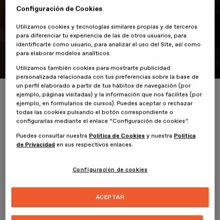
Configuración de Cookies
¿Que sucedió en el LAB
ESDESIGN III?
Utilizamos cookies y tecnologías similares propias y de terceros
para diferenciar tu experiencia de las de otros usuarios, para
identificarte como usuario, para analizar el uso del Site, así como
para elaborar modelos analíticos.
30 de Mayo de 2019
Utilizamos también cookies para mostrarte publicidad
personalizada relacionada con tus preferencias sobre la base de
un perfil elaborado a partir de tus hábitos de navegación (por
Inicio
ESDESIGNERS
¿Que sucedió en el LAB ESDESIGN III?
ejemplo, páginas visitadas) y la información que nos facilites (por
ejemplo, en formularios de cursos). Puedes aceptar o rechazar
todas las cookies pulsando el botón correspondiente o
configurarlas mediante el enlace “Configuración de cookies”.
Puedes consultar nuestra
Política de Cookies
y nuestra
Política
de Privacidad
en sus respectivos enlaces.
El pasado 30 de mayo cerramos el último día del
LAB ESDESIGN
en
Madrid. Después de 4 días de trabajo y dedicación, los 3 equipos
Configuración de cookies
lograron desarrollar cada uno de sus proyectos con gran éxito. :)
ACEPTAR
Agradecemos a todos los alumnos por participar.
Aquí os dejamos un video resumen de lo que sucedió.