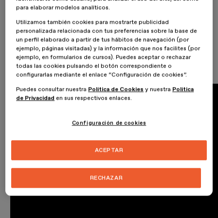
para elaborar modelos analíticos.
Esta vez en el LAB contamos con más de 10 mil participaciones en
redes sociales. ¡Muchas gracias a todos! Esperamos que hayáis
Utilizamos también cookies para mostrarte publicidad
disfrutado estos cuatro días con nosotros.
personalizada relacionada con tus preferencias sobre la base de
un perfil elaborado a partir de tus hábitos de navegación (por
ejemplo, páginas visitadas) y la información que nos facilites (por
ejemplo, en formularios de cursos). Puedes aceptar o rechazar
todas las cookies pulsando el botón correspondiente o
configurarlas mediante el enlace “Configuración de cookies”.
Puedes consultar nuestra
Política de Cookies
y nuestra
Política
de Privacidad
en sus respectivos enlaces.
Configuración de cookies
ACEPTAR
RECHAZAR