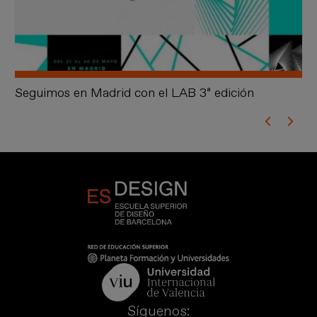
Seguimos en Madrid con el LAB 3ª edición
As
Síguenos: