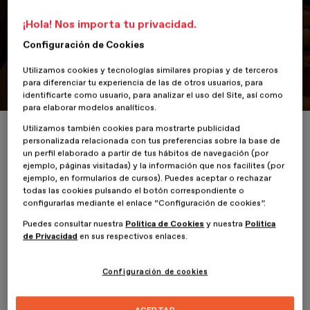
FESesDESIGN celebra dos días
¡Hola! Nos importa tu privacidad.
de diseño y colaboración
Configuración de Cookies
El evento contó con la presencia de grandes figuras del sector
Utilizamos cookies y tecnologías similares propias y de terceros
como Agatha Ruiz de la Prada, VICIO y Morillas
para diferenciar tu experiencia de las de otros usuarios, para
identificarte como usuario, para analizar el uso del Site, así como
para elaborar modelos analíticos.
Utilizamos también cookies para mostrarte publicidad
Inicio
ESDESIGNERS
Barcelona se viste de creatividad: FESesDESIGN
personalizada relacionada con tus preferencias sobre la base de
un perfil elaborado a partir de tus hábitos de navegación (por
ejemplo, páginas visitadas) y la información que nos facilites (por
ejemplo, en formularios de cursos). Puedes aceptar o rechazar
todas las cookies pulsando el botón correspondiente o
20 Septiembre 2023
configurarlas mediante el enlace “Configuración de cookies”.
Puedes consultar nuestra
Política de Cookies
y nuestra
Política
de Privacidad
en sus respectivos enlaces.
Barcelona ha acogido este viernes 15 y sábado 16 de septiembre el
FESesDESIGN
, evento organizado por ESDESIGN, Escuela
Superior de Diseño de Barcelona perteneciente a Planeta
Configuración de cookies
Formación y Universidades, con motivo de celebrar el diseño y
animar a los
más de 700 asistentes
a construir su propia historia.