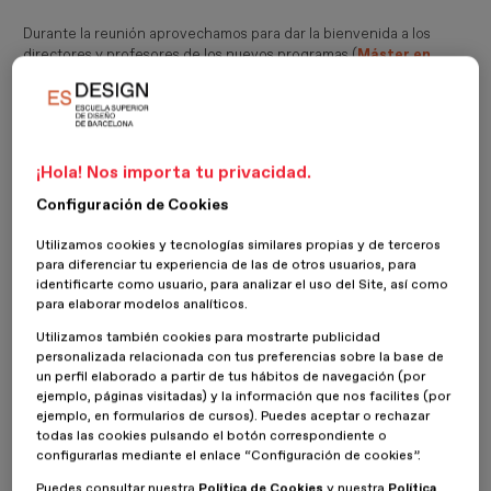
Durante la reunión aprovechamos para dar la bienvenida a los
directores y profesores de los nuevos programas (
Máster en
Diseño de Apps
: UX/UI
,
Máster en Motion
Graphics
,
Máster en
Diseño de Moda
), compartir los resultados y los próximos
objetivos.
Al terminar la conferencia invitamos a los profesores a realizar una
¡Hola! Nos importa tu privacidad.
actividad grupal de vinos y cata dirigida por el especialista en
Configuración de Cookies
cultura de vinos
David de Yzaguirre
, quien nos hizo pasar una
tarde llena de experiencias y gran aprendizaje.
Utilizamos cookies y tecnologías similares propias y de terceros
para diferenciar tu experiencia de las de otros usuarios, para
Agradecemos vuestro trabajo, implicación y colaboración!
identificarte como usuario, para analizar el uso del Site, así como
para elaborar modelos analíticos.
Utilizamos también cookies para mostrarte publicidad
personalizada relacionada con tus preferencias sobre la base de
un perfil elaborado a partir de tus hábitos de navegación (por
ejemplo, páginas visitadas) y la información que nos facilites (por
ejemplo, en formularios de cursos). Puedes aceptar o rechazar
todas las cookies pulsando el botón correspondiente o
configurarlas mediante el enlace “Configuración de cookies”.
Puedes consultar nuestra
Política de Cookies
y nuestra
Política