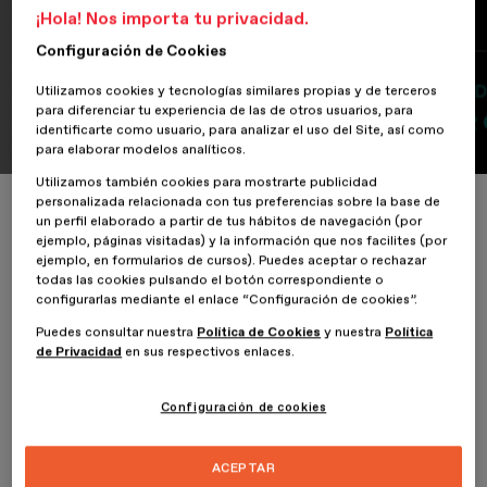
¡Hola! Nos importa tu privacidad.
emoción y mucho...LAB
Configuración de Cookies
ESDESIGN!
Utilizamos cookies y tecnologías similares propias y de terceros
para diferenciar tu experiencia de las de otros usuarios, para
18 de Noviembre de 2019
identificarte como usuario, para analizar el uso del Site, así como
para elaborar modelos analíticos.
Utilizamos también cookies para mostrarte publicidad
personalizada relacionada con tus preferencias sobre la base de
Inicio
ESDESIGNERS
¡Vuelven los días de diseño, emoción y mucho.
un perfil elaborado a partir de tus hábitos de navegación (por
ejemplo, páginas visitadas) y la información que nos facilites (por
ejemplo, en formularios de cursos). Puedes aceptar o rechazar
todas las cookies pulsando el botón correspondiente o
configurarlas mediante el enlace “Configuración de cookies”.
Puedes consultar nuestra
Política de Cookies
y nuestra
Política
de Privacidad
en sus respectivos enlaces.
¡Se acerca el LAB 4a. edición y estamos listos para disfrutar de 4
días de diseño, diversión, y mucha creatividad! Los próximos 18 al
21 de Noviembre daremos inicio a nuestro
LAB ESDESIGN
, un
Configuración de cookies
laboratorio itinerante y multidisciplinar con el fin de solucionar
problemas reales mediante el diseño.
ACEPTAR
En esta edición nos acompañan profesionales, docentes y un gran