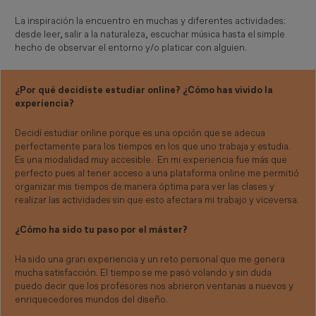
La inspiración la encuentro en muchas y diferentes actividades:
desde leer, salir a la naturaleza, escuchar música hasta el simple
hecho de observar el entorno y/o platicar con alguien.
¿Por qué decidiste estudiar online? ¿Cómo has vivido la
experiencia?
Decidí estudiar online porque es una opción que se adecua
perfectamente para los tiempos en los que uno trabaja y estudia.
Es una modalidad muy accesible. En mi experiencia fue más que
perfecto pues al tener acceso a una plataforma online me permitió
organizar mis tiempos de manera óptima para ver las clases y
realizar las actividades sin que esto afectara mi trabajo y viceversa.
¿Cómo ha sido tu paso por el máster?
Ha sido una gran experiencia y un reto personal que me genera
mucha satisfacción. El tiempo se me pasó volando y sin duda
puedo decir que los profesores nos abrieron ventanas a nuevos y
enriquecedores mundos del diseño.