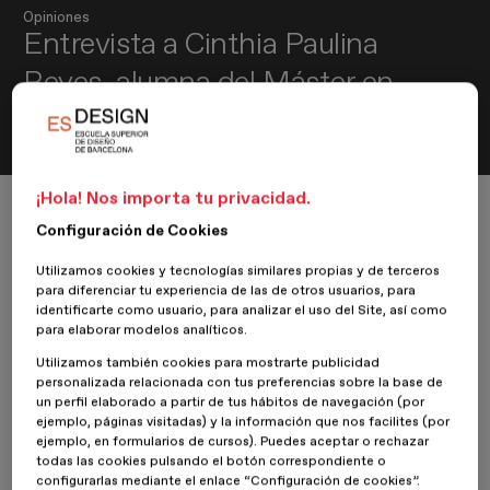
Opiniones
Entrevista a Cinthia Paulina
Reyes, alumna del Máster en
Motion Design
¡Hola! Nos importa tu privacidad.
Inicio
ESDESIGNERS
Opiniones
Entrevista a Cinthia Paulina Reyes, alumna del Máster en Motion Design
Configuración de Cookies
Utilizamos cookies y tecnologías similares propias y de terceros
para diferenciar tu experiencia de las de otros usuarios, para
identificarte como usuario, para analizar el uso del Site, así como
15 Marzo 2022
Cinthia Paulina Reyes
para elaborar modelos analíticos.
Utilizamos también cookies para mostrarte publicidad
Hablamos con
Cinthia Paulina Reyes
, alumna del
Máster en
personalizada relacionada con tus preferencias sobre la base de
Motion Design
, para conocer su experiencia en
ESDESIGN
.
un perfil elaborado a partir de tus hábitos de navegación (por
Cinthia es diseñadora gráfica y actualmente se encarga del diseño
ejemplo, páginas visitadas) y la información que nos facilites (por
de portadas de cuadernos y material de exhibición en punto de
ejemplo, en formularios de cursos). Puedes aceptar o rechazar
venta, así como algunos anuncios de revistas y redes sociales.
todas las cookies pulsando el botón correspondiente o
configurarlas mediante el enlace “Configuración de cookies”.