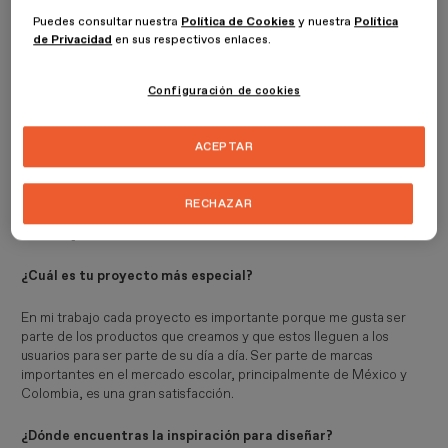
Cuéntanos brevemente quién eres.
Puedes consultar nuestra
Política de Cookies
y nuestra
Política
de Privacidad
en sus respectivos enlaces.
Soy Cinthia Paulina Reyes, licenciada en Diseño gráfico e
ilustradora y ex alumna del máster en Motion design.
Configuración de cookies
¿A qué te dedicas actualmente?
ACEPTAR
Actualmente trabajo en el área de mercadeo en Carvajal
Educación México. Soy diseñadora gráfica y me encargó del
diseño de portadas de cuadernos y otros productos, material de
RECHAZAR
exhibición en punto de venta, así como algunos anuncios de
revistas y redes sociales.
¿Cuál es tu proyecto más especial?
En mi trabajo cada proyecto es importante porque me gusta ser
parte de los productos que creamos y que estos lleguen a los
usuarios para ser parte de su día a día. Ser parte de marcas
importantes en el mercado escolar, principalmente de México y
Colombia, es una gran satisfacción.
¿Dónde encuentras la inspiración para diseñar?