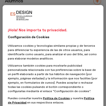
Alumnos
Innovación, Creatividad y Vértigo nos definen. ESdesign -
Escuela Superior de Diseño de Barcelona es la primera
escuela de diseño 100% online.
¡Hola! Nos importa tu privacidad.
Profesores
Configuración de Cookies
Innovación, Creatividad y Vértigo nos definen. ESdesign -
Utilizamos cookies y tecnologías similares propias y de terceros
para diferenciar tu experiencia de las de otros usuarios, para
Escuela Superior de Diseño de Barcelona es la primera
identificarte como usuario, para analizar el uso del Site, así como
escuela de diseño 100% online.
para elaborar modelos analíticos.
Nuestras relaciones
Utilizamos también cookies para mostrarte publicidad
personalizada relacionada con tus preferencias sobre la base de
un perfil elaborado a partir de tus hábitos de navegación (por
Innovación, Creatividad y Vértigo nos definen. ESdesign -
ejemplo, páginas visitadas) y la información que nos facilites (por
Escuela Superior de Diseño de Barcelona es la primera
ejemplo, en formularios de cursos). Puedes aceptar o rechazar
Inicio
ESDESIGNERS
Opiniones
todas las cookies pulsando el botón correspondiente o
escuela de diseño 100% online.
Diseño de Espacios y Experiencias Culturales
configurarlas mediante el enlace “Configuración de cookies”.
Puedes consultar nuestra
Política de Cookies
y nuestra
Política
de Privacidad
en sus respectivos enlaces.