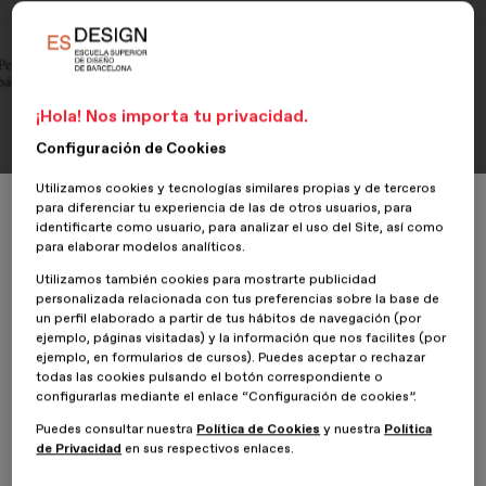
Portfolio
Hermes Games
¡Hola! Nos importa tu privacidad.
Configuración de Cookies
Utilizamos cookies y tecnologías similares propias y de terceros
Inicio
ESDESIGNERS
Hermes Games
para diferenciar tu experiencia de las de otros usuarios, para
identificarte como usuario, para analizar el uso del Site, así como
para elaborar modelos analíticos.
Utilizamos también cookies para mostrarte publicidad
personalizada relacionada con tus preferencias sobre la base de
27 Mayo 2020
Alba García
un perfil elaborado a partir de tus hábitos de navegación (por
ejemplo, páginas visitadas) y la información que nos facilites (por
ejemplo, en formularios de cursos). Puedes aceptar o rechazar
Hermes Games es una app cuyo fin es aprender mientras nos
todas las cookies pulsando el botón correspondiente o
divertimos jugando. Una app donde las lecciones se dan de una
configurarlas mediante el enlace “Configuración de cookies”.
manera no clásica. Su propósito es que la cultura, el arte y la
Puedes consultar nuestra
Política de Cookies
y nuestra
Política
historia de un país no se olviden.
de Privacidad
en sus respectivos enlaces.
Para solventar el dilema de las generaciones a las que le gusta