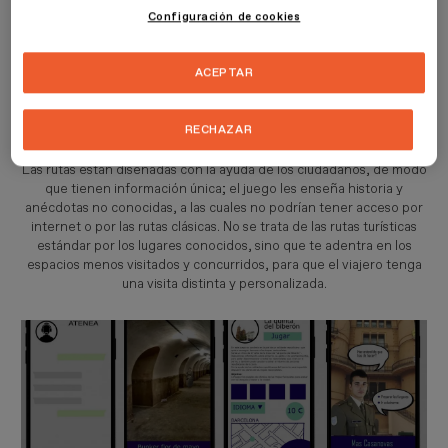
viajar y vivir experiencias, pero que no le ven el interés en la
Configuración de cookies
historia y la tradición del país, se crea la app de rutas gamificadas
Hermes Games. Una app con rutas nacionales, para que la misma
app sirva para todos los países a los que viajen. El fin es unificar las
ACEPTAR
rutas tradicionales de turismo con las nuevas tecnologías, para
crear nuevas experiencias a los turistas, que les permita conocer la
cultura mientras juegan.
RECHAZAR
Las rutas están diseñadas con la ayuda de los ciudadanos, de modo
que tienen información única; el juego les enseña historia y
anécdotas no conocidas, a las cuales no podrían tener acceso por
internet o por las rutas clásicas. No se trata de las rutas turísticas
estándar por los lugares conocidos, sino que te adentra en los
espacios menos visitados y concurridos, para que el viajero tenga
una visita distinta y personalizada.