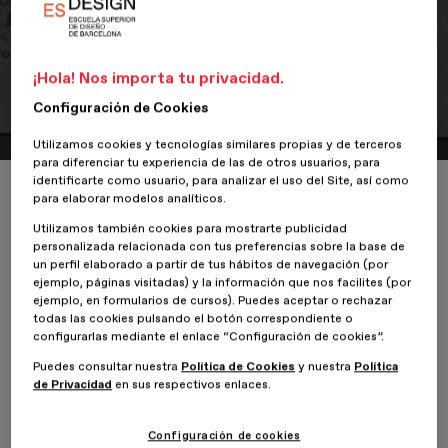
¡Hola! Nos importa tu privacidad.
Portfolio
Prohibido y al oído
Configuración de Cookies
Utilizamos cookies y tecnologías similares propias y de terceros
para diferenciar tu experiencia de las de otros usuarios, para
identificarte como usuario, para analizar el uso del Site, así como
Inicio
ESDESIGNERS
Prohibido y al oído
para elaborar modelos analíticos.
Utilizamos también cookies para mostrarte publicidad
personalizada relacionada con tus preferencias sobre la base de
un perfil elaborado a partir de tus hábitos de navegación (por
ejemplo, páginas visitadas) y la información que nos facilites (por
24 Marzo 2021
Ana Karen Álvares
ejemplo, en formularios de cursos). Puedes aceptar o rechazar
todas las cookies pulsando el botón correspondiente o
configurarlas mediante el enlace “Configuración de cookies”.
Prohibido y al oído es una empresa de entretenimiento mexicana
encargada de planificar y gestionar espectáculos inmersivos de
Puedes consultar nuestra
Política de Cookies
y nuestra
Política
poesía, música y danza. En una sociedad cada vez más acelerada y
de Privacidad
en sus respectivos enlaces.
deshumanizada, la compañía crea conexiones entre personas que
buscan experiencias sensoriales íntimas.
Configuración de cookies