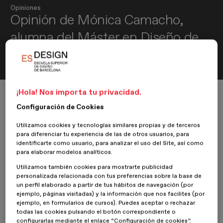
Opiniones
Opinión de Mónica Camacho,
alumna del Máster en Diseño de
Interiores
¡Hola! Nos importa tu privacidad.
Inicio
ESDESIGNERS
Opiniones
Diseño de Interiores
Opinión de Mónica Camacho, alumna del Máster en Diseño de Interiores
Configuración de Cookies
Utilizamos cookies y tecnologías similares propias y de terceros
para diferenciar tu experiencia de las de otros usuarios, para
identificarte como usuario, para analizar el uso del Site, así como
16 Agosto 2019
Mónica Camacho
para elaborar modelos analíticos.
Utilizamos también cookies para mostrarte publicidad
Nuestra alumna
Mónica Camacho del
Máster en Diseño de
personalizada relacionada con tus preferencias sobre la base de
Interiores
, nos da su opinión sobre su experiencia en
ESDESIGN
.
un perfil elaborado a partir de tus hábitos de navegación (por
ejemplo, páginas visitadas) y la información que nos facilites (por
¿Por qué te decidiste por cursar un máster en ESDESIGN?
ejemplo, en formularios de cursos). Puedes aceptar o rechazar
todas las cookies pulsando el botón correspondiente o
configurarlas mediante el enlace “Configuración de cookies”.
Durante mucho tiempo busqué opciones para ampliar o