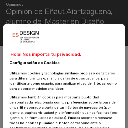
Opiniones
Opinión de Eñaut Aiartzaguena,
alumno del Máster en Diseño
Editorial y Publicaciones Digitales
Inicio
ESDESIGNERS
Opiniones
Diseño Editorial
¡Hola! Nos importa tu privacidad.
Opinión de Eñaut Aiartzaguena, alumno del Máster en Diseño Editorial y 
Configuración de Cookies
Utilizamos cookies y tecnologías similares propias y de terceros
para diferenciar tu experiencia de las de otros usuarios, para
24 Julio 2017
Eñaut Aiartzaguena
identificarte como usuario, para analizar el uso del Site, así como
para elaborar modelos analíticos.
Utilizamos también cookies para mostrarte publicidad
Nuestro alumno del
Máster en Diseño Editorial y Publicaciones
personalizada relacionada con tus preferencias sobre la base de
Digitales
,
Eñaut Aiartzaguena
, nos da su opinión sobre su
un perfil elaborado a partir de tus hábitos de navegación (por
experiencia en
ESDESIGN
.
ejemplo, páginas visitadas) y la información que nos facilites (por
ejemplo, en formularios de cursos). Puedes aceptar o rechazar
¿Qué es lo que te ha hecho sentir mejor en este centro o qué
todas las cookies pulsando el botón correspondiente o
es lo que más te ha gustado de esta experiencia?