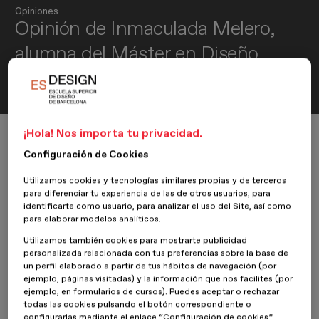
Opiniones
Opinión de Inmaculada Melero,
alumna del Máster en Diseño
Editorial y Publicaciones Digitales
¡Hola! Nos importa tu privacidad.
Inicio
ESDESIGNERS
Opiniones
Diseño Editorial
Opinión de Inmaculada Melero, alumna del Máster en Diseño Editorial y Pu
Configuración de Cookies
Utilizamos cookies y tecnologías similares propias y de terceros
para diferenciar tu experiencia de las de otros usuarios, para
identificarte como usuario, para analizar el uso del Site, así como
6 Marzo 2018
Inmaculada Melero
para elaborar modelos analíticos.
Utilizamos también cookies para mostrarte publicidad
Nuestra alumna
Inmaculada Melero
del
Máster en Diseño
personalizada relacionada con tus preferencias sobre la base de
Editorial y Publicaciones Digitales
nos da su opinión sobre su
un perfil elaborado a partir de tus hábitos de navegación (por
experiencia en
ESDESIGN.
ejemplo, páginas visitadas) y la información que nos facilites (por
ejemplo, en formularios de cursos). Puedes aceptar o rechazar
¿Por qué te decidiste por cursar un máster en ESDESIGN?
todas las cookies pulsando el botón correspondiente o
configurarlas mediante el enlace “Configuración de cookies”.