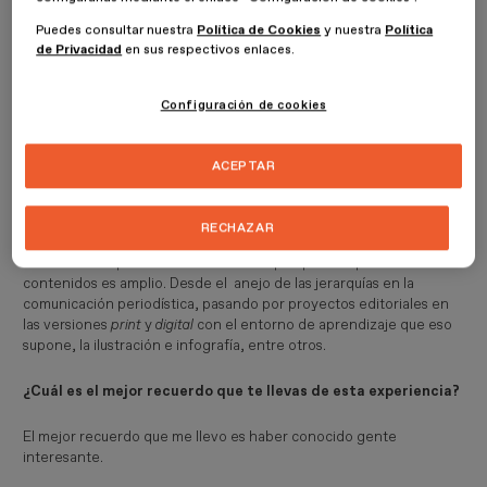
Lo que me animó a cursar este máster fue el carácter 100%
online
.
Puedes consultar nuestra
Política de Cookies
y nuestra
Política
Esto me ha permitido combinar el trabajo con el estudio.
de Privacidad
en sus respectivos enlaces.
¿Qué es lo que más te ha gustado de la escuela?
Configuración de cookies
Por un lado, la calidez y amabilidad del profesorado. Y por otro
lado, la buena dirección del máster.
ACEPTAR
¿Qué le dirías a aquellos que se están planteando estudiar en
ESDESIGN?
RECHAZAR
Pues les diría que se animen a hacerlo porque el espectro de
contenidos es amplio. Desde el anejo de las jerarquías en la
comunicación periodística, pasando por proyectos editoriales en
las versiones
print 
y
digital 
con el entorno de aprendizaje que eso
supone, la ilustración e infografía, entre otros.
¿Cuál es el mejor recuerdo que te llevas de esta experiencia?
El mejor recuerdo que me llevo es haber conocido gente
interesante.