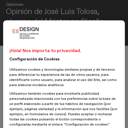
Opiniones
Opinión de José Luis Tolosa,
alumno del Máster en Diseño
Gráfico
¡Hola! Nos importa tu privacidad.
Inicio
ESDESIGNERS
Opiniones
Diseño Gráfico
Configuración de Cookies
Opinión de José Luis Tolosa, alumno del Máster en Diseño Gráfico
Utilizamos cookies y tecnologías similares propias y de terceros
para diferenciar tu experiencia de las de otros usuarios, para
identificarte como usuario, para analizar el uso del Site, así como
20 Diciembre 2018
José Luis Tolosa
para elaborar modelos analíticos.
Utilizamos también cookies para mostrarte publicidad
Nuestro alumno
José Luis Tolosa
del
Máster en Diseño
personalizada relacionada con tus preferencias sobre la base de
Gráfico
, nos da su opinión sobre su experiencia en
ESDESIGN.
un perfil elaborado a partir de tus hábitos de navegación (por
ejemplo, páginas visitadas) y la información que nos facilites (por
ejemplo, en formularios de cursos). Puedes aceptar o rechazar
¿Por qué te decidiste por cursar un máster en ESDESIGN?
todas las cookies pulsando el botón correspondiente o
configurarlas mediante el enlace “Configuración de cookies”.
Decidí cursar el Máster en ESDESIGN por la modalidad y la calidad