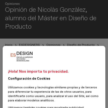
Opiniones
Opinión de Nicolàs Gonzàlez,
alumno del Máster en Diseño de
Producto
Inicio
ESDESIGNERS
Opiniones
Diseño de Producto
Opinión de Nicolàs Gonzàlez, alumno del Máster en Diseño de Producto
23 Febrero 2018
Nicolàs Gonzàlez
¡Hola! Nos importa tu privacidad.
Configuración de Cookies
Nuestro alumno del
Máster en Diseño de Producto
, Nicolàs
Gonzàlez,
nos da su opinión sobre su experiencia en
ESDESIGN
.
Utilizamos cookies y tecnologías similares propias y de terceros
para diferenciar tu experiencia de las de otros usuarios, para
identificarte como usuario, para analizar el uso del Site, así como
¿Por qué te decidiste por cursar un máster en ESDESIGN?
para elaborar modelos analíticos.
Porque me atrajo la propuesta de realizar un máster en diseño y
Utilizamos también cookies para mostrarte publicidad