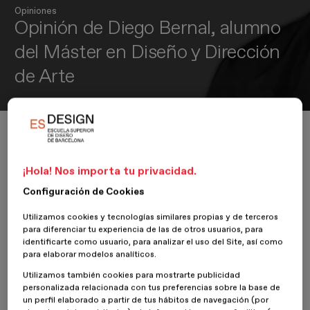
Opiniones
Opinión de Diego Bernal, alumno
del Máster en Diseño y Dirección
de Arte
Inicio
ESDESIGNERS
Opiniones
Diseño y Dirección de Arte
Opinión de Diego Bernal, alumno del Máster en Diseño y Dirección de Ar
¡Hola! Nos importa tu privacidad.
Configuración de Cookies
19 Mayo 2021
Diego Bernal
Utilizamos cookies y tecnologías similares propias y de terceros
para diferenciar tu experiencia de las de otros usuarios, para
Nuestro alumno
Diego Bernal
del
Máster en Diseño y Dirección
identificarte como usuario, para analizar el uso del Site, así como
de Arte
nos cuenta su experiencia en
ESDESIGN
.
para elaborar modelos analíticos.
Utilizamos también cookies para mostrarte publicidad
¿Por qué decidiste cursar el Máster en Diseño y Dirección de
personalizada relacionada con tus preferencias sobre la base de
Arte de ESDESIGN?
un perfil elaborado a partir de tus hábitos de navegación (por