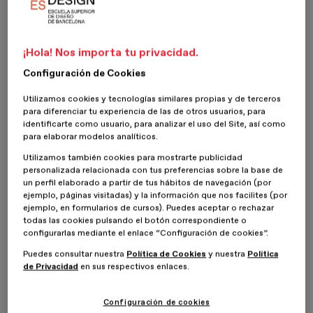
Alumnos
Innovación, Creatividad y Vértigo nos definen. ESdesign -
¡Hola! Nos importa tu privacidad.
Escuela Superior de Diseño de Barcelona es la primera
escuela de diseño 100% online.
Configuración de Cookies
Profesores
Utilizamos cookies y tecnologías similares propias y de terceros
para diferenciar tu experiencia de las de otros usuarios, para
identificarte como usuario, para analizar el uso del Site, así como
Innovación, Creatividad y Vértigo nos definen. ESdesign -
para elaborar modelos analíticos.
Escuela Superior de Diseño de Barcelona es la primera
Utilizamos también cookies para mostrarte publicidad
escuela de diseño 100% online.
personalizada relacionada con tus preferencias sobre la base de
un perfil elaborado a partir de tus hábitos de navegación (por
Nuestras relaciones
ejemplo, páginas visitadas) y la información que nos facilites (por
ejemplo, en formularios de cursos). Puedes aceptar o rechazar
todas las cookies pulsando el botón correspondiente o
Innovación, Creatividad y Vértigo nos definen. ESdesign -
configurarlas mediante el enlace “Configuración de cookies”.
Escuela Superior de Diseño de Barcelona es la primera
Puedes consultar nuestra
Política de Cookies
y nuestra
Política
Inicio
ESDESIGNERS
Opiniones
escuela de diseño 100% online.
de Privacidad
en sus respectivos enlaces.
Paisajismo
Configuración de cookies