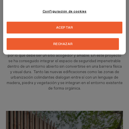
zona de máxima seguridad justo en la entrada del recinto escolar.
Configuración de cookies
El proyecto ha recibido el Premio FAD de Opinión 2019 Ciudad y
Paisaje y ha sido seleccionado a BEAU 2020.
ACEPTAR
La voluntad del proyecto es la de aunar la necesidad de seguridad
con el día a día de un recinto escolar de más de 2.000 alumnos y la
RECHAZAR
estética propia de una arquitectura de pabellones y jardines. Se
trata del acceso al colegio, el punto de recepción y bienvenida,
por lo que debe ser un sitio acogedor y amable. En este proyecto
se ha conseguido integrar el espacio de seguridad impenetrable
dentro de un entorno abierto sin convertirse en una barrera física
y visual dura. Tanto las nuevas edificaciones como las zonas de
urbanización colindantes dialogan entre sí con un lenguaje de
madera, piedra y vegetación y se integran en el entorno existente
de forma orgánica.