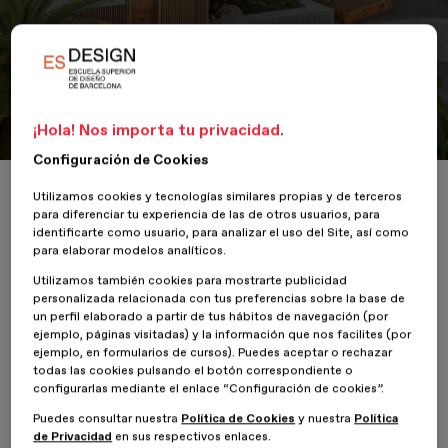
Portfolio
Accesos al Liceo Francés
(Barcelona)
¡Hola! Nos importa tu privacidad.
Configuración de Cookies
Inicio
ESDESIGNERS
Accesos al Liceo Francés (Barcelona)
Utilizamos cookies y tecnologías similares propias y de terceros
para diferenciar tu experiencia de las de otros usuarios, para
identificarte como usuario, para analizar el uso del Site, así como
para elaborar modelos analíticos.
Utilizamos también cookies para mostrarte publicidad
30 Junio 2021
Lluís Corbella
personalizada relacionada con tus preferencias sobre la base de
un perfil elaborado a partir de tus hábitos de navegación (por
ejemplo, páginas visitadas) y la información que nos facilites (por
Proyecto a cargo de Lluís Corbella, profesor del Máster en
ejemplo, en formularios de cursos). Puedes aceptar o rechazar
Paisajismo del Entorno Urbano.
todas las cookies pulsando el botón correspondiente o
configurarlas mediante el enlace “Configuración de cookies”.
Reflejo de una preocupación por la seguridad, el Liceo Francés de
Puedes consultar nuestra
Política de Cookies
y nuestra
Política
Barcelona encarga el estudio del refuerzo de los accesos
de Privacidad
en sus respectivos enlaces.
principales al recinto. El resultado refleja la necesidad de situar una