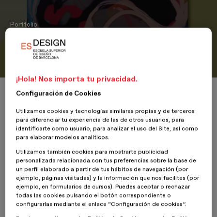
Portfolio
ARTURO ¡El arte ha muerto, viva
el arte!
¡Hola! Nos importa tu privacidad.
Inicio
ESDESIGNERS
ARTURO ¡El arte ha muerto, viva el arte!
Configuración de Cookies
Utilizamos cookies y tecnologías similares propias y de terceros
para diferenciar tu experiencia de las de otros usuarios, para
identificarte como usuario, para analizar el uso del Site, así como
para elaborar modelos analíticos.
14 Marzo 2018
Laura Bustamante
Utilizamos también cookies para mostrarte publicidad
personalizada relacionada con tus preferencias sobre la base de
ARTURO es una revista de arte más que contemporáneo, con un
un perfil elaborado a partir de tus hábitos de navegación (por
contenido sobre los últimos acontecimientos y novedades del
ejemplo, páginas visitadas) y la información que nos facilites (por
mundo del arte. Sobre lo último, lo raro, lo novedoso, lo bizarro, lo
ejemplo, en formularios de cursos). Puedes aceptar o rechazar
extraño, lo loco, lo incoherente, lo interesante y lo ¡inefable!
todas las cookies pulsando el botón correspondiente o
configurarlas mediante el enlace “Configuración de cookies”.
Con un objetivo claro de mostrar lo nunca antes visto, las nuevas