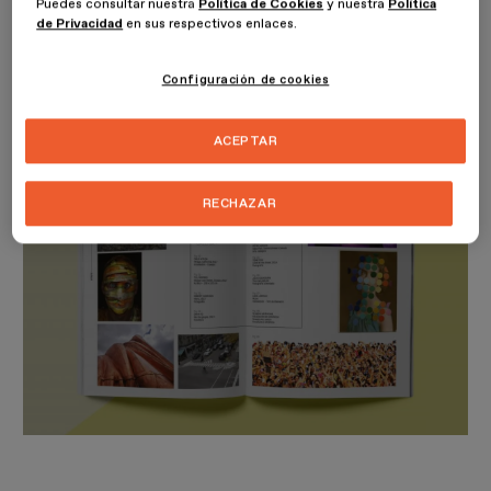
Puedes consultar nuestra
Política de Cookies
y nuestra
Política
interpretaciones del arte y el diseño. De entrevistar a los
de Privacidad
en sus respectivos enlaces.
personajes más influyentes del medio artístico. Ésta revista
pretende ser vista como referente visual no sólo de artistas si no
de diseñadores arquitectos y personas interesadas en el medio
Configuración de cookies
artístico.
ACEPTAR
RECHAZAR