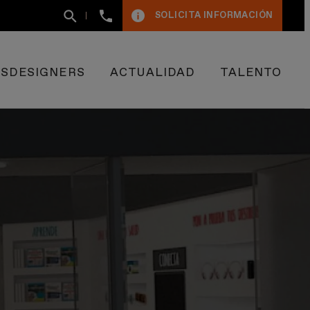
+34
SOLICITA INFORMACIÓN
93
400
50
09
ESDESIGNERS
ACTUALIDAD
TALENTO