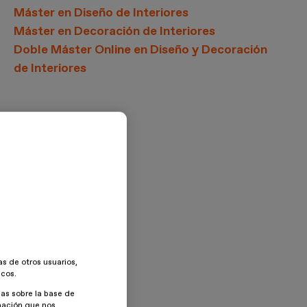
Máster en Diseño de Interiores
Máster en Decoración de Interiores
Doble Máster Online en Diseño y Decoración
de Interiores
as de otros usuarios,
icos.
as sobre la base de
rmación que nos