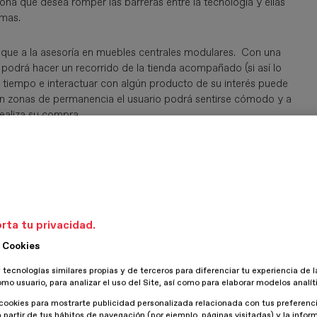
sona que desea romper las barreras entre la tecnología y ellas
mas.
foque a la asesoría en muebles centrales modulares. Con una
e podrá hacer un recorrido de la tienda acompañado (si así lo
s tiempo e interactuar con algún producto de su interés puede
on zonas de permanencia el usuario podrá sen­tirse cómodo y a
realiza su compra.
rta tu privacidad.
 Cookies
 tecnologías similares propias y de terceros para diferenciar tu experiencia de l
omo usuario, para analizar el uso del Site, así como para elaborar modelos analít
cookies para mostrarte publicidad personalizada relacionada con tus preferenci
a partir de tus hábitos de navegación (por ejemplo, páginas visitadas) y la info