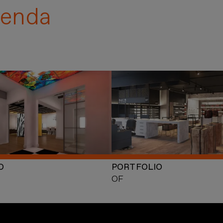
enda
O
PORTFOLIO
OF