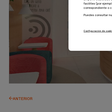
facilites (por ejemp
correspondiente o c
Puedes consultar n
Configuración de cook
ANTERIOR