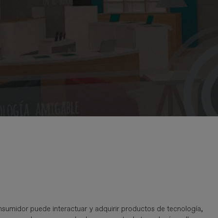
midor puede interactuar y adquirir productos de tecnología,