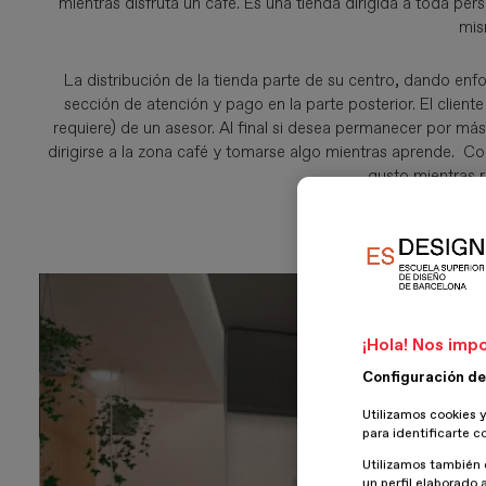
mientras disfruta un café. Es una tienda dirigida a toda per
mis
La distribución de la tienda parte de su centro, dando en
sección de atención y pago en la parte posterior. El client
requiere) de un asesor. Al final si desea permanecer por má
dirigirse a la zona café y tomarse algo mientras aprende. C
gusto mientras 
¡Hola! Nos impo
Configuración de
Utilizamos cookies y
para identificarte c
Utilizamos también 
un perfil elaborado 