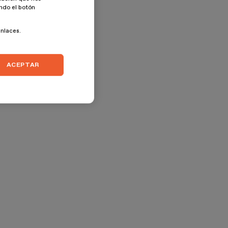
ando el botón
enlaces.
ACEPTAR