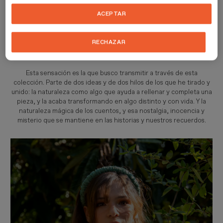
familia. Y al caminar por un estrecho sendero a través de un
ACEPTAR
bosque, mirar a mi alrededor, oír solo los ruidos del bosque, tocar
las plantas... recuerdo siempre imaginar que estaba en una de esas
historias con un bosque encantado, y que todo a mi alrededor
RECHAZAR
tenía algo de magia e imaginar en mi cabeza las posibles aventuras
que podrían pasarme.
Esta sensación es la que busco transmitir a través de esta
colección. Parte de dos ideas y de dos hilos de los que he tirado y
unido: la naturaleza como algo que ayuda a rellenar y completa una
pieza, y la acaba transformando en algo distinto y con vida. Y la
naturaleza mágica de los cuentos, y esa nostalgia, inocencia y
misterio que se mantiene en las historias y nuestros recuerdos.