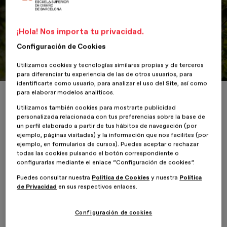
¡Hola! Nos importa tu privacidad.
Portfolio
Configuración de Cookies
El nombre del bosque
Utilizamos cookies y tecnologías similares propias y de terceros
para diferenciar tu experiencia de las de otros usuarios, para
identificarte como usuario, para analizar el uso del Site, así como
para elaborar modelos analíticos.
Inicio
ESDESIGNERS
El nombre del bosque
Utilizamos también cookies para mostrarte publicidad
personalizada relacionada con tus preferencias sobre la base de
un perfil elaborado a partir de tus hábitos de navegación (por
ejemplo, páginas visitadas) y la información que nos facilites (por
ejemplo, en formularios de cursos). Puedes aceptar o rechazar
27 Abril 2021
Clàudia Garcia
todas las cookies pulsando el botón correspondiente o
configurarlas mediante el enlace “Configuración de cookies”.
Cuando era pequeña leía mucho, y mis padres me leían muchas
Puedes consultar nuestra
Política de Cookies
y nuestra
Política
historias. Estas tenían un bosque o un campo como escenario, en
de Privacidad
en sus respectivos enlaces.
el que el protagonista se adentraba y solía perderse; donde
conocía a criaturas que lo ayudaban y se enfrentaba a peligros,
pero siempre lograba llegar al otro lado del bosque. Recuerdo
Configuración de cookies
también que de pequeña solíamos ir mucho de excursiones con la