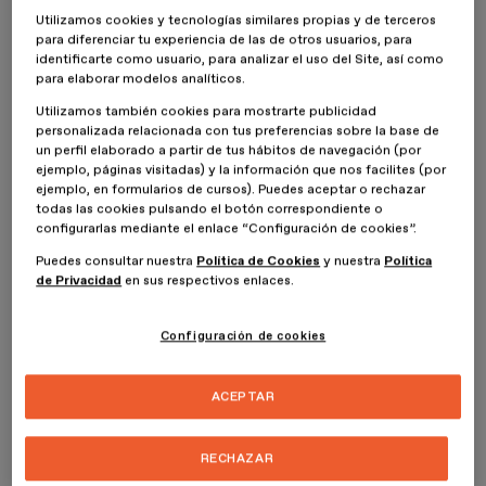
Utilizamos cookies y tecnologías similares propias y de terceros
¡Creo que nunca se deja de aprender! Sentí la necesidad de
para diferenciar tu experiencia de las de otros usuarios, para
identificarte como usuario, para analizar el uso del Site, así como
actualizar mis conocimientos en este nuevo universo del diseño de
para elaborar modelos analíticos.
espacios. En mi primera instancia iba a realizar el Máster en Diseño
Gráfico pero los asesores académicos de la escuela me
Utilizamos también cookies para mostrarte publicidad
recomendaron, al ver mi perfil, llevar a cabo el Máster en Diseño
personalizada relacionada con tus preferencias sobre la base de
de Espacios y Experiencias Culturales. Estaré siempre agradecido
un perfil elaborado a partir de tus hábitos de navegación (por
por influir en mi elección ya que encontré un nuevo mundo de
ejemplo, páginas visitadas) y la información que nos facilites (por
posibilidades.
ejemplo, en formularios de cursos). Puedes aceptar o rechazar
todas las cookies pulsando el botón correspondiente o
configurarlas mediante el enlace “Configuración de cookies”.
En ESDESIGN estamos muy influenciados por la comunidad
de diseño de Barcelona. ¿Cómo percibe esta influencia
Puedes consultar nuestra
Política de Cookies
y nuestra
Política
alguien de Latinoamérica?
de Privacidad
en sus respectivos enlaces.
Desde Argentina vemos el diseño de Barcelona como un
Configuración de cookies
referente en el sector. Barcelona y diseño son palabras que
naturalmente van juntas y fue una de mis prioridades a la hora de
buscar la institución en la que cursar una carrera de posgrado.
ACEPTAR
ESDESIGN conserva esos valores de respeto y amor por el proceso
de diseño que muchas veces, por la rutina del trabajo y el día a día,
se van perdiendo. El establecer un camino creativo desde la idea
RECHAZAR
hasta la concepción del resultado final, en un ambiente igualdad y
de cordialidad absoluta, nos transporta a Barcelona.