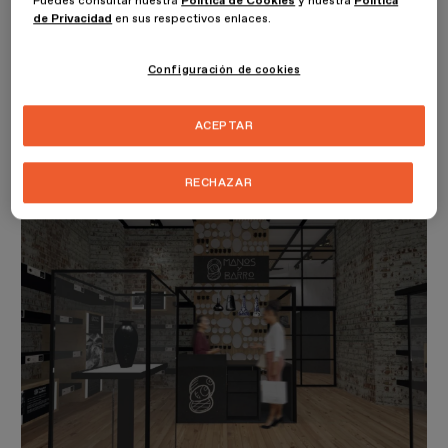
Puedes consultar nuestra
Política de Cookies
y nuestra
Política
de Privacidad
en sus respectivos enlaces.
En el espacio multifuncional, tratan de acercar al cliente con los
artesanos a través de un calendario de servicios tales como
Configuración de cookies
conferencias en streaming, workshops, exposiciones y Pop-Ups
temporales. El objetivo de Manos y Barro, es promover el arte
mexicano y dar a los artesanos el valor que se merecen. El cliente,
ACEPTAR
los artesanos y el producto final son los pilares de su negocio.
RECHAZAR