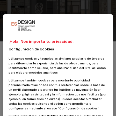
Portfolio
Manos y Barro
¡Hola! Nos importa tu privacidad.
Inicio
ESDESIGNERS
Manos y Barro
Configuración de Cookies
Utilizamos cookies y tecnologías similares propias y de terceros
para diferenciar tu experiencia de las de otros usuarios, para
identificarte como usuario, para analizar el uso del Site, así como
para elaborar modelos analíticos.
17 Octubre 2020
Utilizamos también cookies para mostrarte publicidad
personalizada relacionada con tus preferencias sobre la base de
Manos y Barro es una tienda de productos cerámicos artesanos y
un perfil elaborado a partir de tus hábitos de navegación (por
un espacio multifuncional de servicios. Los productos cerámicos,
ejemplo, páginas visitadas) y la información que nos facilites (por
están hechos a mano por artesanos con técnicas tradicionales.
ejemplo, en formularios de cursos). Puedes aceptar o rechazar
todas las cookies pulsando el botón correspondiente o
Cada pieza es única y contiene la firma y la historia del artesano
configurarlas mediante el enlace “Configuración de cookies”.
que la creó, son piezas que tienen identidad. Todo los materiales
disponen el calificativo de denominación de origen.