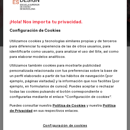
¡Hola! Nos importa tu privacidad.
Portfolio
Ruido
Configuración de Cookies
Utilizamos cookies y tecnologías similares propias y de terceros
para diferenciar tu experiencia de las de otros usuarios, para
identificarte como usuario, para analizar el uso del Site, así como
Inicio
ESDESIGNERS
Ruido
para elaborar modelos analíticos.
Utilizamos también cookies para mostrarte publicidad
personalizada relacionada con tus preferencias sobre la base de
un perfil elaborado a partir de tus hábitos de navegación (por
ejemplo, páginas visitadas) y la información que nos facilites (por
3 Febrero 2023
Samuel Lumbreras
ejemplo, en formularios de cursos). Puedes aceptar o rechazar
todas las cookies pulsando el botón correspondiente o
configurarlas mediante el enlace “Configuración de cookies”.
Ruido
es el proyecto de
Samuel Lumbreras
, alumno del
Máster
Online en Diseño Editorial y Publicaciones
Digitales de
Puedes consultar nuestra
Política de Cookies
y nuestra
Política
de Privacidad
en sus respectivos enlaces.
ESDESIGN
.
Este trabajo nace de una visión profunda acerca de la música
Configuración de cookies
industrial a través de las bandas icónicas y representativas, así