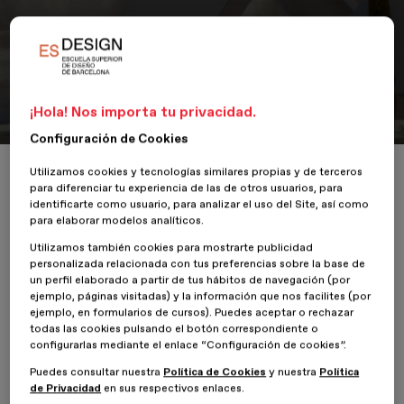
Portfolio
VALLCARCA
¡Hola! Nos importa tu privacidad.
Configuración de Cookies
Inicio
ESDESIGNERS
VALLCARCA
Utilizamos cookies y tecnologías similares propias y de terceros
para diferenciar tu experiencia de las de otros usuarios, para
identificarte como usuario, para analizar el uso del Site, así como
para elaborar modelos analíticos.
Utilizamos también cookies para mostrarte publicidad
6 Febrero 2023
Antonio Álvarez González
personalizada relacionada con tus preferencias sobre la base de
un perfil elaborado a partir de tus hábitos de navegación (por
ejemplo, páginas visitadas) y la información que nos facilites (por
VALLCARCA
es el proyecto de
Antonio Álvarez González
,
ejemplo, en formularios de cursos). Puedes aceptar o rechazar
alumno del
Máster en Paisajismo del Entorno
todas las cookies pulsando el botón correspondiente o
Urbano
de
ESDESIGN
.
configurarlas mediante el enlace “Configuración de cookies”.
Puedes consultar nuestra
Política de Cookies
y nuestra
Política
Este trabajo nace de la necesidad real del barrio de Vallcarca, un
de Privacidad
en sus respectivos enlaces.
núcleo urbano ubicado en la ciudad de Barcelona.