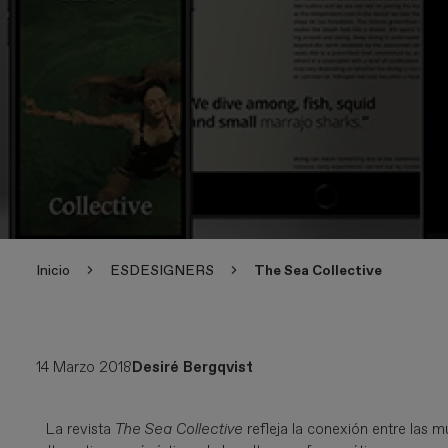
Inicio
ESDESIGNERS
The Sea Collective
14 Marzo 2018
Desiré Bergqvist
La revista
The Sea Collective
refleja la conexión entre las m