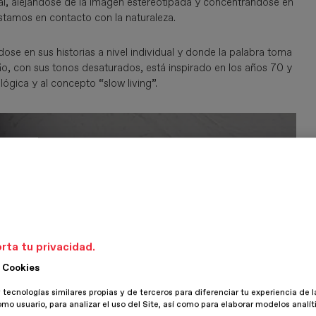
eral, alejándose de la imagen estereotipada y concentrándose en
estamos en contacto con la naturaleza.
dose en sus historias a nivel individual y donde la palabra toma
ño, con sus tonos desaturados, está inspirado en los años 70 y
ógica y al concepto “slow living”.
rta tu privacidad.
 Cookies
 tecnologías similares propias y de terceros para diferenciar tu experiencia de l
omo usuario, para analizar el uso del Site, así como para elaborar modelos analít