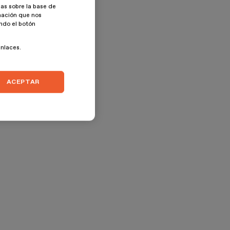
as sobre la base de
rmación que nos
ando el botón
enlaces.
ACEPTAR