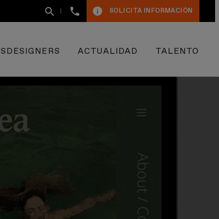
+34
SOLICITA INFORMACIÓN
93
400
50
09
ESDESIGNERS
ACTUALIDAD
TALENTO