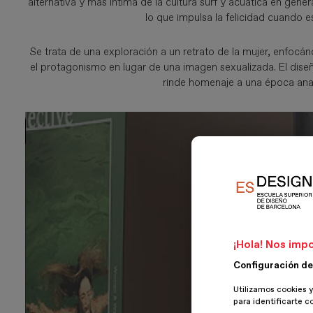
alternativa y más íntima de la cultura surf y acuática en gen
lo que impulsa la felicidad cuando 
Se trata de una exploración a un retrato de la mujer, enfocán
el protagonismo en lugar de una imagen sexualizada. El dise
rinde homenaje a una época anal
¡Hola! Nos impo
Configuración de
Utilizamos cookies y
para identificarte c