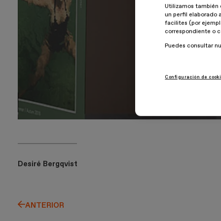
Utilizamos también 
un perfil elaborado 
facilites (por ejemp
correspondiente o c
Puedes consultar n
Configuración de cook
Desiré Bergqvist
ANTERIOR