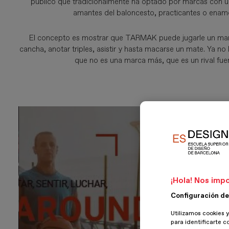
público que tradicionalmente ha optado por marcas con u
amantes del baloncesto, practicantes o enamo
El concepto es mostrar que TARMAK puede jugarle un man
cancha, anotar triples, asistir y hasta macarse un mate. Ya no
que no es una marca más, que es un rival fuert
¡Hola! Nos impo
Configuración de
Utilizamos cookies y
para identificarte c