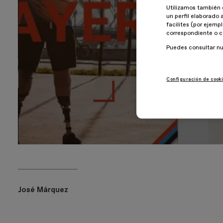
Utilizamos también 
un perfil elaborado 
facilites (por ejemp
correspondiente o c
Puedes consultar n
Configuración de cook
José Márquez