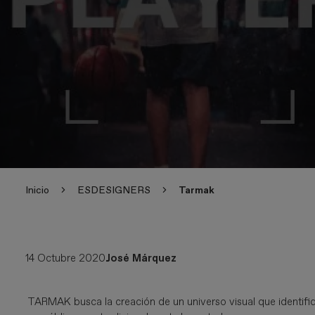
Inicio
ESDESIGNERS
Tarmak
14 Octubre 2020
José Márquez
TARMAK busca la creación de un universo visual que identifiq