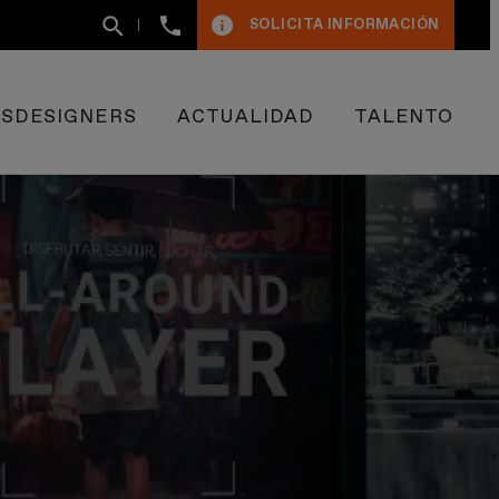
+34
SOLICITA INFORMACIÓN
93
400
50
09
ESDESIGNERS
ACTUALIDAD
TALENTO