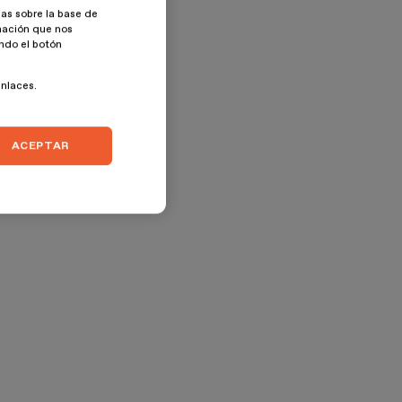
as sobre la base de
rmación que nos
ando el botón
enlaces.
ACEPTAR