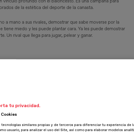
n vínculo profundo con el baloncesto. Es una campaña para
rados de la estética del deporte de la canasta.
o a mano a sus rivales, demostrar que sabe moverse por la
 le tiene miedo y les puede plantar cara. Ya les puede demostrar
e. Un rival que llega para jugar, pelear y ganar.
rta tu privacidad.
 Cookies
 tecnologías similares propias y de terceros para diferenciar tu experiencia de l
omo usuario, para analizar el uso del Site, así como para elaborar modelos analít