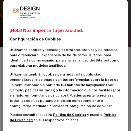
ADG Laus 2025
La 55ª edición de estos prestigiosos galardones del diseño
gráfico y la comunicación visual cuenta con la participación de
¡Hola! Nos importa tu privacidad.
nuestr@s ESDESIGNERS.
Configuración de Cookies
Utilizamos cookies y tecnologías similares propias y de terceros
Inicio
ESDESIGNERS
Gabriela Pineda, alumna de ESDESIGN, finalista 
para diferenciar tu experiencia de las de otros usuarios, para
identificarte como usuario, para analizar el uso del Site, así como
para elaborar modelos analíticos.
Utilizamos también cookies para mostrarte publicidad
personalizada relacionada con tus preferencias sobre la base de
un perfil elaborado a partir de tus hábitos de navegación (por
19 Junio 2025
ejemplo, páginas visitadas) y la información que nos facilites (por
ejemplo, en formularios de cursos). Puedes aceptar o rechazar
La creatividad y el talento formados en
ESDESIGN
vuelven a estar
todas las cookies pulsando el botón correspondiente o
configurarlas mediante el enlace “Configuración de cookies”.
presentes en la
Nit ADG Laus 2025
, que tendrá lugar hoy 19 de
junio en el Disseny Hub Barcelona. La 55ª edición de estos
Puedes consultar nuestra
Política de Cookies
y nuestra
Política
prestigiosos galardones del diseño gráfico y la comunicación visual
de Privacidad
en sus respectivos enlaces.
ha contado con la participación de ESDESIGNERS.