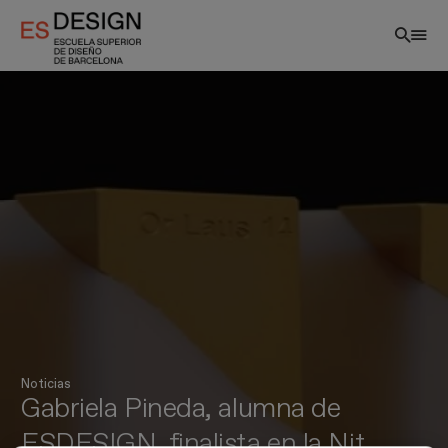
Pasar
al
contenido
principal
Noticias
Gabriela Pineda, alumna de
ESDESIGN, finalista en la Nit