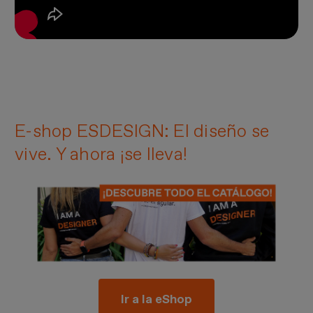
E-shop ESDESIGN: El diseño se
vive. Y ahora ¡se lleva!
Imagen
Ir a la eShop