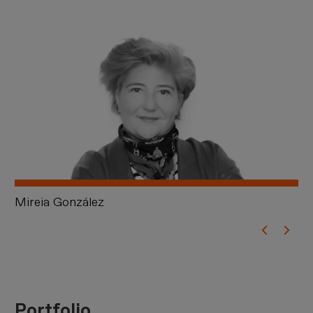
Mireia González
Pe
Portfolio