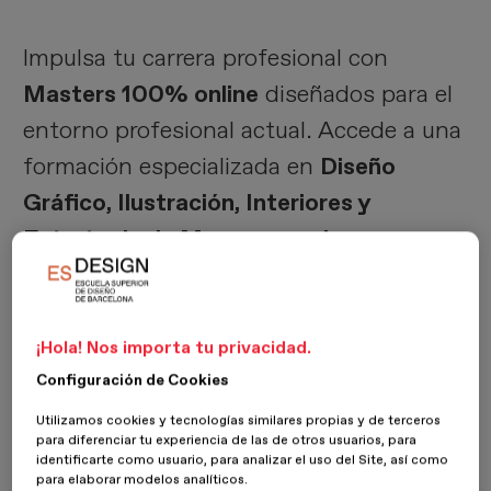
Impulsa tu carrera profesional con
Masters
100% online
diseñados para el
entorno profesional actual. Accede a una
formación especializada en
Diseño
Gráfico, Ilustración, Interiores y
Estrategia de Marca
, con
clases en
directo
impartidas por docentes en
activo y referentes premiados del sector.
¡Hola! Nos importa tu privacidad.
Ver todos
Configuración de Cookies
Utilizamos cookies y tecnologías similares propias y de terceros
para diferenciar tu experiencia de las de otros usuarios, para
identificarte como usuario, para analizar el uso del Site, así como
para elaborar modelos analíticos.