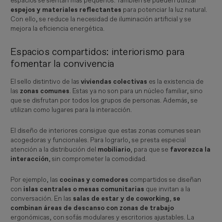
espacios se sientan más pequeños. También se pueden utilizar
espejos y materiales reflectantes
para potenciar la luz natural.
Con ello, se reduce la necesidad de iluminación artificial y se
mejora la eficiencia energética.
Espacios compartidos: interiorismo para
fomentar la convivencia
El sello distintivo de las
viviendas colectivas
es la existencia de
las
zonas comunes
. Estas ya no son para un núcleo familiar, sino
que se disfrutan por todos los grupos de personas. Además, se
utilizan como lugares para la interacción.
El diseño de interiores consigue que estas zonas comunes sean
acogedoras y funcionales. Para lograrlo, se presta especial
atención a la distribución del
mobiliario
, para que se
favorezca la
interacción
, sin comprometer la comodidad.
Por ejemplo, las
cocinas y comedores
compartidos se diseñan
con
islas centrales o mesas comunitarias
que invitan a la
conversación. En las
salas de estar y de coworking
,
se
combinan áreas de descanso con zonas de trabajo
ergonómicas, con sofás modulares y escritorios ajustables. La