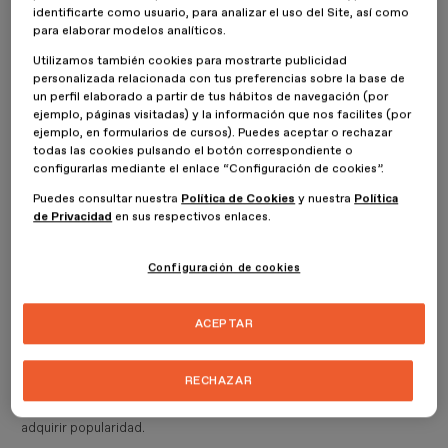
identificarte como usuario, para analizar el uso del Site, así como
diseñadas para que solo haya un núcleo de convivencia. Pero en
para elaborar modelos analíticos.
estas, puede haber varios apartamentos en un bloque tradicional o
incluso llegar a opciones más modernas del
paisaje urbano
, como
Utilizamos también cookies para mostrarte publicidad
el
cohousing o el coliving
.
personalizada relacionada con tus preferencias sobre la base de
un perfil elaborado a partir de tus hábitos de navegación (por
ejemplo, páginas visitadas) y la información que nos facilites (por
Los tamaños y sus estructuras en los planos de una vivienda
ejemplo, en formularios de cursos). Puedes aceptar o rechazar
colectiva son muy diferentes entre sí. Pero lo que todas estas
todas las cookies pulsando el botón correspondiente o
viviendas tienen en común es que hay una serie de
espacios y
configurarlas mediante el enlace “Configuración de cookies”.
recursos que están destinados al colectivo
. Por ejemplo, una
zona infantil, un lavadero o un gimnasio.
Puedes consultar nuestra
Política de Cookies
y nuestra
Política
de Privacidad
en sus respectivos enlaces.
No obstante, este concepto de espacios colectivos no es nuevo.
En muchas culturas, han existido formas de vivienda compartida.
Configuración de cookies
Pero en nuestra sociedad, que tiende al individualismo y la
posesión de una vivienda se ha atribuido al éxito profesional y
personal, hemos apostado por la división en las viviendas.
ACEPTAR
Ahora, que la población no deja de crecer y los espacios empiezan
a ser más limitados, al tiempo que hay una mayor conciencia por
RECHAZAR
buscar
opciones que sean más sostenibles o que tengan un
beneficio común
, la arquitectura de vivienda colectiva empieza a
adquirir popularidad.