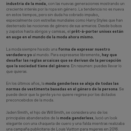
industria de la moda
, con las nuevas generaciones mostrando un
creciente interés por la ropa sin género. La tendencia no es nueva
en estos tiempos, pero sin duda ha cobrado impulso,
especialmente con estrellas mundiales como Harry Styles que han
desterrado las nociones de género de sus armarios. Desde bolsos
y zapatos hasta abrigos y camisas, el
prêt-à-porter unisex están
en auge en el mundo de la moda ahora mismo.
La moda siempre ha sido una
forma de expresar nuestro
verdadero yo
al mundo. Para expresarse libremente,
hay que
desafiar las reglas arcaicas que se derivan de la percepción
que la sociedad tiene del género
. En resumen: puedes llevar lo
que quieras.
En los últimos años, la
moda genderless se aleja de todas las
normas de vestimenta basadas en el género de la persona
. Se
puede decir que la gente ya no quiere regirse por los dictados
preconcebidos de la moda.
Jaden Smith, el hijo de Will Smith, se considera uno de los
principales abanderados de la
moda genderless
, lució un look
elegante con una chaqueta de cuero y una falda mientras realizaba
una campaña publicitaria de Louis Vuitton para mujeres en 2016.