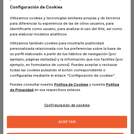
mucho por hacer, pero poco a poco se van rompiendo,
Configuración de Cookies
afortunadamente, barreras. Esto ha hecho que cada vez más
personas consideren que juzgarnos como hombres o mujeres ya
Utilizamos cookies y tecnologías similares propias y de terceros
es algo del pasado, y ahora, los más jóvenes se expresan de otra
para diferenciar tu experiencia de las de otros usuarios, para
forma,
sin etiquetas de hombre o mujer
. Y claro, debe tener su
identificarte como usuario, para analizar el uso del Site, así como
expresión, que no es otra que la
moda genderless
. Ya son
para elaborar modelos analíticos.
muchísimas
marcas de ropa
las que se han subido al
carro de la
Utilizamos también cookies para mostrarte publicidad
moda sin género.
personalizada relacionada con tus preferencias sobre la base de
un perfil elaborado a partir de tus hábitos de navegación (por
¿Qué es la moda Genderless?
ejemplo, páginas visitadas) y la información que nos facilites (por
ejemplo, en formularios de cursos). Puedes aceptar o rechazar
todas las cookies pulsando el botón correspondiente o
configurarlas mediante el enlace “Configuración de cookies”.
Como bien sabes,
la moda evoluciona y cambia
, es un ente vivo
que lo único que hace es reflejar una forma de pensar y de vivir de
Puedes consultar nuestra
Política de Cookies
y nuestra
Política
la sociedad de ese momento.
de Privacidad
en sus respectivos enlaces.
El
diseño de moda
hace años que trabaja este tipo de moda, solo
que hemos visto en ella una evolución. Si bien hace años
la moda
Configuración de cookies
era “unisex”, hoy es moda genderless
, y lo que trata es de hacer
que cualquier persona, sin importar cuál sea su género o su
ACEPTAR
identidad, la pueda llevar sin ningún problema. Gracias a ella, son
muchas las personas que
se pueden vestir exactamente de la
forma en la que se sienten
, sin tener que sufrir ningún