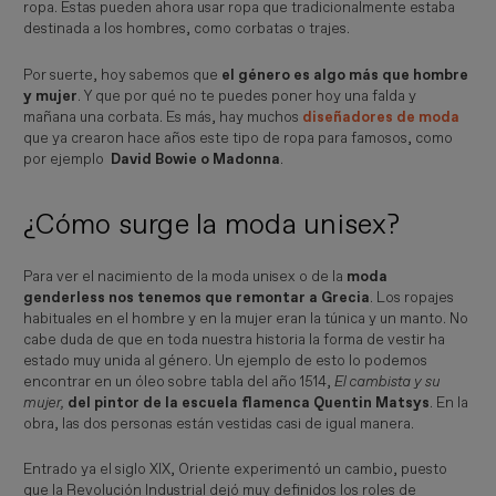
ropa. Estas pueden ahora usar ropa que tradicionalmente estaba
destinada a los hombres, como corbatas o trajes.
Por suerte, hoy sabemos que
el género es algo más que hombre
y mujer
. Y que por qué no te puedes poner hoy una falda y
mañana una corbata. Es más, hay muchos
diseñadores de moda
que ya crearon hace años este tipo de ropa para famosos, como
por ejemplo
David Bowie o Madonna
.
¿Cómo surge la moda unisex?
Para ver el nacimiento de la moda unisex o de la
moda
genderless nos tenemos que remontar a Grecia
. Los ropajes
habituales en el hombre y en la mujer eran la túnica y un manto. No
cabe duda de que en toda nuestra historia la forma de vestir ha
estado muy unida al género. Un ejemplo de esto lo podemos
encontrar en un óleo sobre tabla del año 1514,
El cambista y su
mujer,
del pintor de la escuela flamenca Quentin Matsys
. En la
obra, las dos personas están vestidas casi de igual manera.
Entrado ya el siglo XIX, Oriente experimentó un cambio, puesto
que la Revolución Industrial dejó muy definidos los roles de