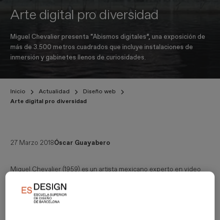
Arte digital pro diversidad
Miguel Chevalier presenta “Abismos digitales”, una exposición de
más de 3.500 metros cuadrados que incluye instalaciones de
inmersión y gabinetes llenos de curiosidades.
Inicio
Actualidad
Diseño web
Arte digital pro diversidad
27 Marzo 2018
Óscar Guayabero
Miguel Chevalier (1959) es un artista mexicano experto en video
proyección que desde 1985 reside en París, Francia. Desde 1978,
Chevalier se ha centrado exclusivamente en los ordenadores
como su único medio de expresión artística. Podría decirse que
hoy es uno de los creadores más prestigiosos en este ámbito. El
trabajo de Chevalier se centra, a menudo, en crear entornos