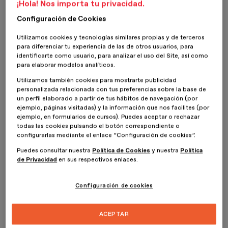
¡Hola! Nos importa tu privacidad.
inmersivos a través de creaciones digitales.
Configuración de Cookies
Ahora, este creador presenta “Abismos digitales”, una exposición
de más de 3.500 metros cuadrados que incluye diez instalaciones
Utilizamos cookies y tecnologías similares propias y de terceros
de inmersión, así como una serie de gabinetes de curiosidades que
para diferenciar tu experiencia de las de otros usuarios, para
contienen más de 100 obras nuevas. Tomando los espacios
identificarte como usuario, para analizar el uso del Site, así como
para elaborar modelos analíticos.
monumentales de una base para submarinos en la ciudad de
Burdeos. La exposición explora el mundo submarino a través de
Utilizamos también cookies para mostrarte publicidad
una serie de instalaciones de arte digital para suscitar
personalizada relacionada con tus preferencias sobre la base de
preocupaciones sobre la fragilidad de estos ecosistemas y resaltar
un perfil elaborado a partir de tus hábitos de navegación (por
la necesidad de preservar la biodiversidad de los océanos.
ejemplo, páginas visitadas) y la información que nos facilites (por
ejemplo, en formularios de cursos). Puedes aceptar o rechazar
Inspirado en el gran fondo oceánico que ocupa dos tercios del
todas las cookies pulsando el botón correspondiente o
planeta, el artista, pionero del arte virtual y digital, continúa su
configurarlas mediante el enlace “Configuración de cookies”.
exploración de la naturaleza a través del tema de la flora y fauna
Puedes consultar nuestra
Política de Cookies
y nuestra
Política
submarina (algas , plancton, corales ...). Un viaje poético y
de Privacidad
en sus respectivos enlaces.
metafórico que muestra el vínculo entre la naturaleza y el artificio
que hoy coexisten y se enriquecen mutuamente.
Configuración de cookies
En resonancia con el lugar, a la vez mineral, acuático y vegetal, la
exposición invita a los visitantes a penetrar en el corazón de lo
desconocido a través de diversas instalaciones que buscan recrear
ACEPTAR
las condiciones de una simbiosis entre el hombre y esta naturaleza