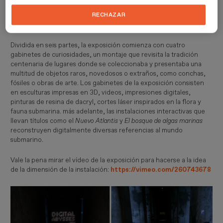
acuática reinventada. Durante un paseo entre el sueño y la
realidad, los visitantes se sumergen en un universo extraño,
RECHAZAR
imbuido de misterios, territorio extraordinario para la imaginación.
Dividida en seis partes, la exposición comienza con cuatro
gabinetes de curiosidades, un montaje que revisita la tradición
centenaria de lugares donde se coleccionaba y presentaba una
multitud de objetos raros, novedosos o extraños, como conchas,
fósiles o obras de arte. Los gabinetes de la exposición consisten
en esculturas impresas en 3D, videos, impresiones digitales,
pinturas de resina de dacryl, cortes láser inspirados en la flora y
fauna submarina. más adelante, las instalaciones interactivas que
llevan títulos como el
Nuevo Atlantis
y
El bosque de algas marinas
reconstruyen digitalmente diversas referencias al mundo
submarino.
Vale la pena mirar el vídeo de la exposición para hacerse a la idea
de la dimensión de la instalación:
https://vimeo.com/260743678