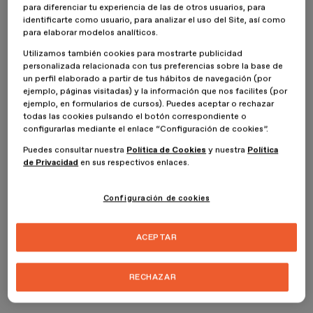
para diferenciar tu experiencia de las de otros usuarios, para
móvil
identificarte como usuario, para analizar el uso del Site, así como
para elaborar modelos analíticos.
Podemos decir, en esencia, que el prototipo de una app móvil sería
Utilizamos también cookies para mostrarte publicidad
un
diseño simplificado
de la misma. No obstante, este diseño
personalizada relacionada con tus preferencias sobre la base de
básico puede ser desde un boceto (baja fidelidad) y un
wireframe
un perfil elaborado a partir de tus hábitos de navegación (por
a una representación digital o interactiva (alta fidelidad). Hoy en
ejemplo, páginas visitadas) y la información que nos facilites (por
día, tanto empresas como diseñadores, tienden a realizar un
ejemplo, en formularios de cursos). Puedes aceptar o rechazar
todas las cookies pulsando el botón correspondiente o
prototipo de alta fidelidad mediante
herramientas específicas
configurarlas mediante el enlace “Configuración de cookies”.
que mejoran el resultado final del proyecto.
Puedes consultar nuestra
Política de Cookies
y nuestra
Política
¿Cuál es el objetivo? Contar con una
idea
del producto que se va a
de Privacidad
en sus respectivos enlaces.
diseñar
y desarrollar, mostrarla al equipo, probarla e introducir
cambios y mejoras si es necesario. Un ejemplo es el de crear un
Configuración de cookies
prototipo de app gratis
. Para ello, es fundamental tener una idea
del proyecto y de la audiencia a la que dirigirse, de manera que es
necesario un background previo.
ACEPTAR
Pero, ¿por qué el prototipo tiene tanta importancia en el proceso
de diseño y desarrollo de las apps? Aquí te explicamos algunas
RECHAZAR
razones de peso por las que se ha generalizado su adaptación, en
uno u otro formato.