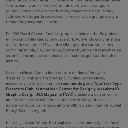
Caracterizado por hacer mucho uso de tipografías utilizadas de las
formas más inverosímiles, y entrando dentro de la categoría
grunge. Letras unas encima de otras, imágenes superpuestas,…
todo eso le otorgan la corona como rey del estilo grunge design,
rompedor y muy vanguardista.
En 1995 David Carson, fundó su propio estudio de diseño gráfico,
en la cosmopolita ciudad de Nueva York. Atrayendo una gran masa
de clientes de todo EEUU, entre ellas, grandes corporaciones
como Pepsi Cola, Ray Ban, Nike, Microsoft, entre otras muchas, se
coronó como uno de los mejores diseñadores gráficos de todo el
mundo.
La compañía de Carson tiene oficinas en Nueva York y Los
Ángeles. Su trabajo para clientes culturales, corporativos,
musicales y de otro tipo ha sido
reconocido por el New York Type
Directors Club, el American Center for Design y la revista ID.
Graphic Design USA Magazine (NYC)
enumeró a Carson como
uno de los cinco "diseñadores gráficos más influyentes de la
época" de todos los tiempos, junto a Milton Glaser, Paul Rand, Saul
Bass y Massimo Vignelli.
Ha trabajado con William Burroughs en un cortometraje, diseñó el