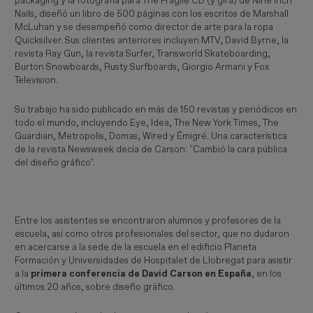
packaging y la fotografía para The Fragile CD (y gira) de Nine Inch
Nails, diseñó un libro de 500 páginas con los escritos de Marshall
McLuhan y se desempeñó como director de arte para la ropa
Quicksilver. Sus clientes anteriores incluyen MTV, David Byrne, la
revista Ray Gun, la revista Surfer, Transworld Skateboarding,
Burton Snowboards, Rusty Surfboards, Giorgio Armani y Fox
Television.
Su trabajo ha sido publicado en más de 150 revistas y periódicos en
todo el mundo, incluyendo Eye, Idea, The New York Times, The
Guardian, Metropolis, Domas, Wired y Émigré. Una característica
de la revista Newsweek decía de Carson: "Cambió la cara pública
del diseño gráfico".
Entre los asistentes se encontraron alumnos y profesores de la
escuela, así como otros profesionales del sector, que no dudaron
en acercarse a la sede de la escuela en el edificio Planeta
Formación y Universidades de Hospitalet de Llobregat para asistir
a la
primera conferencia de David Carson en España
, en los
últimos 20 años, sobre diseño gráfico.