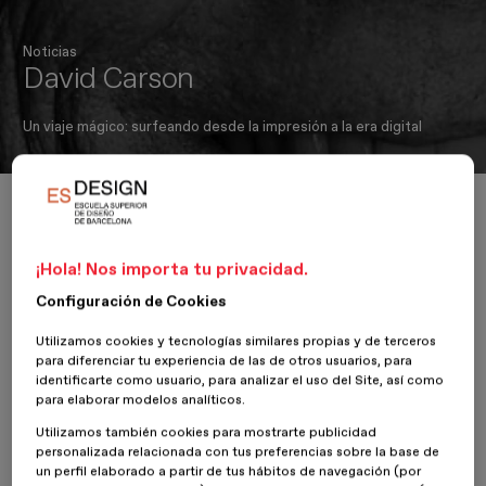
Noticias
David Carson
Un viaje mágico: surfeando desde la impresión a la era digital
Inicio
ESDESIGNERS
David Carson
¡Hola! Nos importa tu privacidad.
Configuración de Cookies
29 Mayo 2018
Utilizamos cookies y tecnologías similares propias y de terceros
Gráfico y Editorial
para diferenciar tu experiencia de las de otros usuarios, para
identificarte como usuario, para analizar el uso del Site, así como
para elaborar modelos analíticos.
Ayer día 28 de Mayo a las 19h, en ESDESIGN impartimos una
conferencia en exclusiva de la mano de uno de los mejores
Utilizamos también cookies para mostrarte publicidad
personalizada relacionada con tus preferencias sobre la base de
diseñadores gráficos del mundo, David Carson, ante más de
un perfil elaborado a partir de tus hábitos de navegación (por
300 personas
presentes en el auditorio de la escuela, y más de