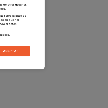
as de otros usuarios,
icos.
as sobre la base de
rmación que nos
ando el botón
enlaces.
ACEPTAR