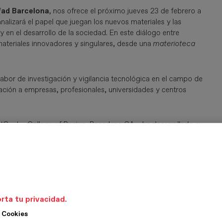
fad Barcelona
, nos ofrece el próximo jueves 23 de febrero a
nalizará el papel que juegan los nuevos materiales y las
y en el desarrollo de la sociedad. En este diálogo entre
materiales innovadores y singulares, desde una
materioteca
 labor de investigación y vigilancia tecnológica en el campo de
mación a empresas, profesionales, universidades y centros
ArtCenter College of Design, Pasadena CA y ha desarrollado su
mo Cassina, Bedol o Tribogenic, como en el mundo
Escuela Universitaria de Diseño e Ingeniería de Barcelona y
 Materfad Robert presenta los avances de vanguardia en la
tria.
rta tu privacidad.
 Cookies
de Barcelona
que además desarrolla una labor de