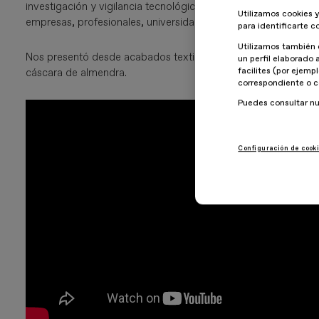
investigación y vigilancia tecnológica en el campo de los nuev
Utilizamos cookies y
empresas, profesionales, universidades y centros tecnológico
para identificarte c
Utilizamos también 
Nos presentó desde acabados textil que repelan los mosqui
un perfil elaborado 
facilites (por ejemp
cáscara de almendra.
correspondiente o c
Puedes consultar n
Configuración de cook