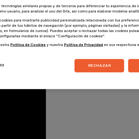
os materiales y presta servicios de consultoría y formación a
 tecnologías similares propias y de terceros para diferenciar tu experiencia de l
s. Esta
materioteca
comprende más 4000 muestras.
omo usuario, para analizar el uso del Site, así como para elaborar modelos analít
cookies para mostrarte publicidad personalizada relacionada con tus preferenci
tos hasta alfombras de fibra de bambú o compuesto de
a partir de tus hábitos de navegación (por ejemplo, páginas visitadas) y la info
lo, en formularios de cursos). Puedes aceptar o rechazar todas las cookies puls
onfigurarlas mediante el enlace “Configuración de cookies”.
uestra
Política de Cookies
y nuestra
Política de Privacidad
en sus respectivos 
ies
RECHAZAR