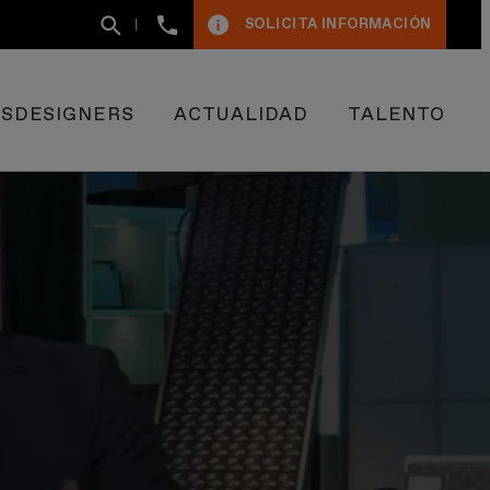
+34
SOLICITA INFORMACIÓN
93
400
50
09
ESDESIGNERS
ACTUALIDAD
TALENTO