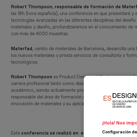
Robert Thompson, responsable de formación de Mater
las 18h (hora española), una conferencia en que presentará y a
tecnologías avanzadas en las diferentes disciplinas del diseño 
materiales y diseño, profundizaremos en el conocimiento de 
con más de 4000 muestras.
Materfad
, centro de materiales de Barcelona, desarrolla una
los nuevos materiales y presta servicios de consultoría y for
tecnológicos.
Robert Thompson
es Product Designer / Strategist por el 
carrera profesional tanto como diseñador, para empresas co
académico, siendo actualmente profesor asociado en ELISAVA 
responsable del área de formación de Materfad Barcelona. En
innovación de materiales y su aplicación en el diseño y la indus
¡Hola! Nos impo
Configuración de
Esta
conferencia se realizó en el centro de materiales 